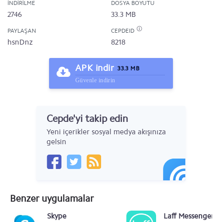
İNDIRILME
DOSYA BOYUTU
2746
33.3 MB
PAYLAŞAN
CEPDEID
hsnDnz
8218
APK indir
33.3 MB
Güvenle indirin
Cepde'yi takip edin
Yeni içerikler sosyal medya akışınıza
gelsin
Benzer uygulamalar
Skype
Laff Messenger