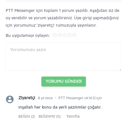
PTT Messenger için toplam 1 yorum yazıldı. Aşağıdan siz de
oy verebilir ve yorum yazabilirsiniz. Üye girişi yapmadığınız
için yorumunuz 'ziyaretçi' rumuzuyla yayınlanır.
Bu uygulamayı oylayın:
YORUMU GÖNDER
⋅
Ziyaretçi
8 yıl önce
PTT Messenger v4.14.12 için
inşallah her konu da yerli yazılımlar çoğalır.
Yanıtla
BEĞEN (2)
BEĞENME (0)