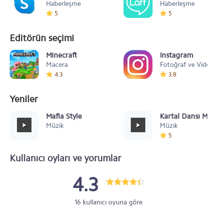
Haberleşme
Haberleşme
5
5
Editörün seçimi
Minecraft
Instagram
Macera
Fotoğraf ve Video
4.3
3.8
Yeniler
Mafia Style
Kartal Dansı Müz
Müzik
Müzik
5
Kullanıcı oyları ve yorumlar
4.3
16 kullanıcı oyuna göre