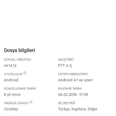
Dosya bilgileri
GÜNCEL VERSIYON
GELIŞTIRICI
v4.14.12
PTT A.Ş
UYUMLULUK
SISTEM GEREKSINIMI
Android
Android 4.1 ve üzeri
GÜNCELLENME TARIHI
EKLENME TARIHI
8 yıl önce
06.02.2018 - 17:09
MAĞAZA LISANSI
DIL DESTEĞI
Ücretsiz
Türkçe, İngilizce, Diğer