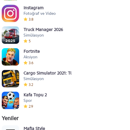
Instagram
Fotoğraf ve Video
3.8
Truck Manager 2026
Simülasyon
5
Fortnite
Aksiyon
3.6
Cargo Simulator 2021: Türkiye
Simülasyon
3.2
Kafa Topu 2
Spor
2.9
Yeniler
Mafia Style