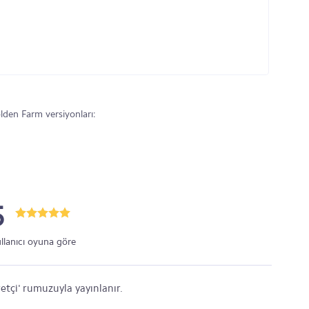
den Farm versiyonları:
5
ullanıcı oyuna göre
etçi' rumuzuyla yayınlanır.