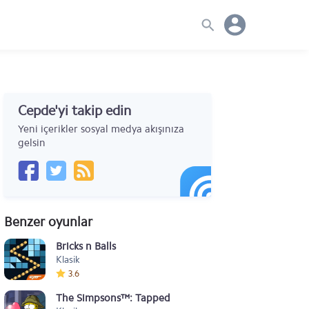
Cepde'yi takip edin
Yeni içerikler sosyal medya akışınıza
gelsin
Benzer oyunlar
Bricks n Balls
Klasik
3.6
The Simpsons™: Tapped Out