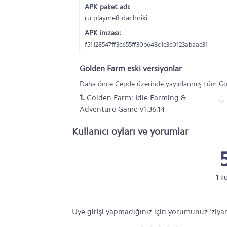
APK paket adı:
ru.playme8.dachniki
APK imzası:
f51128547ff3c655ff30b648c1c3c0123abaac31
Golden Farm eski versiyonlar
Daha önce Cepde üzerinde yayınlanmış tüm Gol
1.
Golden Farm: Idle Farming &
Adventure Game v1.36.14
Kullanıcı oyları ve yorumlar
1 k
Üye girişi yapmadığınız için yorumunuz 'ziyar