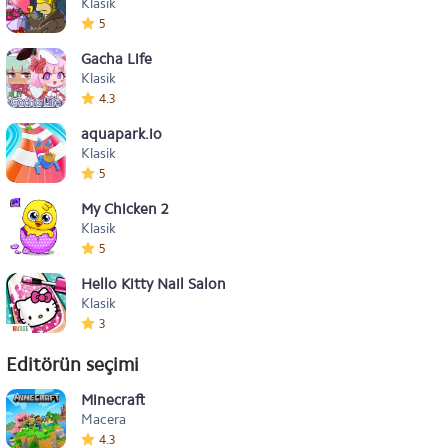
Klasik
5
Gacha Life
Klasik
4.3
aquapark.io
Klasik
5
My Chicken 2
Klasik
5
Hello Kitty Nail Salon
Klasik
3
Editörün seçimi
Minecraft
Macera
4.3