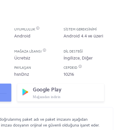
UYUMLULUK
SISTEM GEREKSINIMI
Android
Android 4.4 ve üzeri
MAĞAZA LISANSI
DIL DESTEĞI
Ücretsiz
İngilizce, Diğer
PAYLAŞAN
CEPDEID
hsnDnz
10216
Google Play
Mağazadan indirin
doğrulanmış paket adı ve paket imzasını aşağıdan
 imzası dosyanın orijinal ve güvenli olduğuna işaret eder.