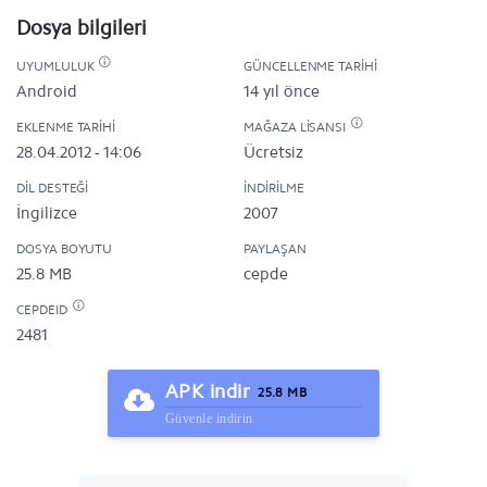
Dosya bilgileri
UYUMLULUK
GÜNCELLENME TARIHI
Android
14 yıl önce
EKLENME TARIHI
MAĞAZA LISANSI
28.04.2012 - 14:06
Ücretsiz
DIL DESTEĞI
İNDIRILME
İngilizce
2007
DOSYA BOYUTU
PAYLAŞAN
25.8 MB
cepde
CEPDEID
2481
APK indir
25.8 MB
Güvenle indirin