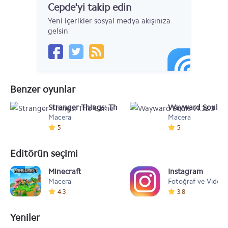
Cepde'yi takip edin
Yeni içerikler sosyal medya akışınıza
gelsin
Benzer oyunlar
Stranger Things: The Game
Wayward Souls v1
Macera
Macera
5
5
Editörün seçimi
Minecraft
Instagram
Macera
Fotoğraf ve Video
4.3
3.8
Yeniler