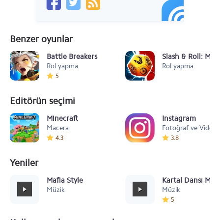
Benzer oyunlar
Battle Breakers
Slash & Roll: MM
Rol yapma
Rol yapma
5
Editörün seçimi
Minecraft
Instagram
Macera
Fotoğraf ve Video
4.3
3.8
Yeniler
Mafia Style
Kartal Dansı Müz
Müzik
Müzik
5