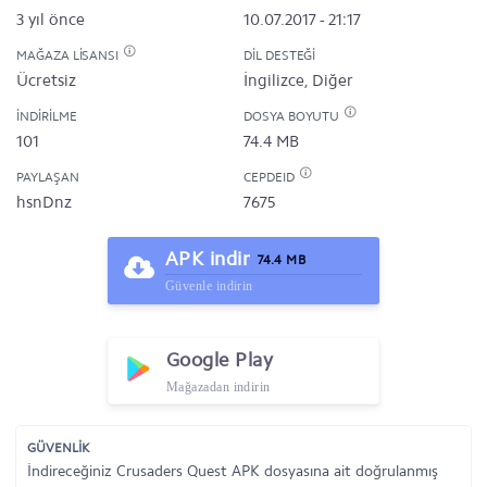
3 yıl önce
10.07.2017 - 21:17
MAĞAZA LISANSI
DIL DESTEĞI
Ücretsiz
İngilizce, Diğer
İNDIRILME
DOSYA BOYUTU
101
74.4 MB
PAYLAŞAN
CEPDEID
hsnDnz
7675
APK indir
74.4 MB
Güvenle indirin
Google Play
Mağazadan indirin
GÜVENLİK
İndireceğiniz Crusaders Quest APK dosyasına ait doğrulanmış