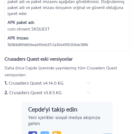
paket adı ve paket imzasını aşağıdan görebilirsiniz. Doğrulanmış
paket adı ve paket imzası dosyanın orijinal ve güvenli olduğuna
işaret eder.
APK paket adı:
com.nhnent.SKQUEST
APK imzası:
5b584d896806eab90eb37c1a30e455030bdc58fb
Crusaders Quest eski versiyonlar
Daha önce Cepde üzerinde yayınlanmış tüm Crusaders Quest
versiyonları:
1.
Crusaders Quest v4.14.0.KG
2.
Crusaders Quest v3.8.5.KG
Cepde'yi takip edin
Yeni içerikler sosyal medya akışınıza
gelsin