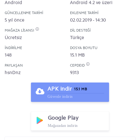
Android
Android 4.2 ve üzeri
GÜNCELLENME TARIHI
EKLENME TARIHI
5 yıl önce
02.02.2019 - 14:30
MAĞAZA LISANSI
DIL DESTEĞI
Ücretsiz
Türkçe
İNDIRILME
DOSYA BOYUTU
148
15.1 MB
PAYLAŞAN
CEPDEID
hsnDnz
9313
APK indir
15.1 MB
Güvenle indirin
Google Play
Mağazadan indirin