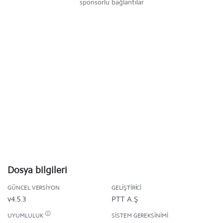
sponsorlu bağlantılar
Dosya bilgileri
GÜNCEL VERSIYON
GELIŞTIRICI
v4.5.3
PTT A.Ş
UYUMLULUK
SISTEM GEREKSINIMI