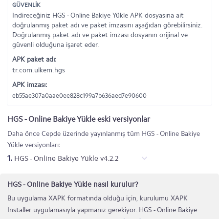
GÜVENLİK
İndireceğiniz HGS - Online Bakiye Yükle APK dosyasına ait
doğrulanmış paket adı ve paket imzasını aşağıdan görebilirsiniz.
Doğrulanmış paket adı ve paket imzası dosyanın orijinal ve
güvenli olduğuna işaret eder.
APK paket adı:
tr.com.ulkem.hgs
APK imzası:
eb55ae307a0aae0ee828c199a7b636aed7e90600
HGS - Online Bakiye Yükle eski versiyonlar
Daha önce Cepde üzerinde yayınlanmış tüm HGS - Online Bakiye
Yükle versiyonları:
1.
HGS - Online Bakiye Yükle v4.2.2
HGS - Online Bakiye Yükle nasıl kurulur?
Bu uygulama XAPK formatında olduğu için, kurulumu XAPK
Installer uygulamasıyla yapmanız gerekiyor. HGS - Online Bakiye