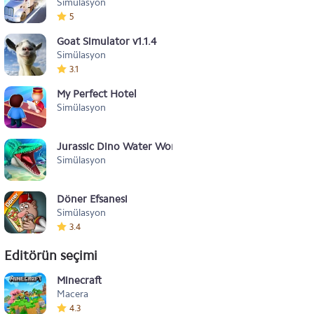
Simülasyon
5
Goat Simulator v1.1.4
Simülasyon
3.1
My Perfect Hotel
Simülasyon
Jurassic Dino Water World
Simülasyon
Döner Efsanesi
Simülasyon
3.4
Editörün seçimi
Minecraft
Macera
4.3