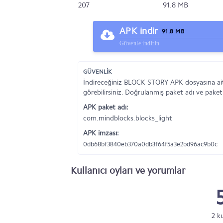
207
91.8 MB
APK indir
91.8 MB
Güvenle indirin
GÜVENLİK
İndireceğiniz BLOCK STORY APK dosyasına ait
görebilirsiniz. Doğrulanmış paket adı ve paket
APK paket adı:
com.mindblocks.blocks_light
APK imzası:
0db68bf3840eb370a0db3f64f5a3e2bd96ac9b0c
Kullanıcı oyları ve yorumlar
2 k