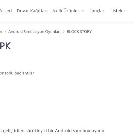
Sesleri
Duvar Kağıtları
Akıllı Ürünler
İpuçları
Listeler
rı
Android Simülasyon Oyunları
BLOCK STORY
APK
onsorlu bağlantılar
geliştirilen sürükleyici bir Android sandbox oyunu.