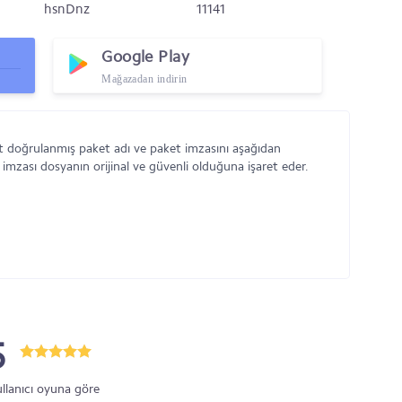
hsnDnz
11141
Google Play
Mağazadan indirin
 doğrulanmış paket adı ve paket imzasını aşağıdan
 imzası dosyanın orijinal ve güvenli olduğuna işaret eder.
5
ullanıcı oyuna göre