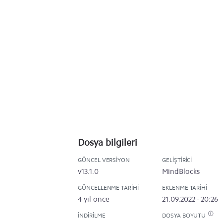
Dosya bilgileri
GÜNCEL VERSIYON
GELIŞTIRICI
v13.1.0
MindBlocks
GÜNCELLENME TARIHI
EKLENME TARIHI
4 yıl önce
21.09.2022 - 20:26
İNDIRILME
DOSYA BOYUTU