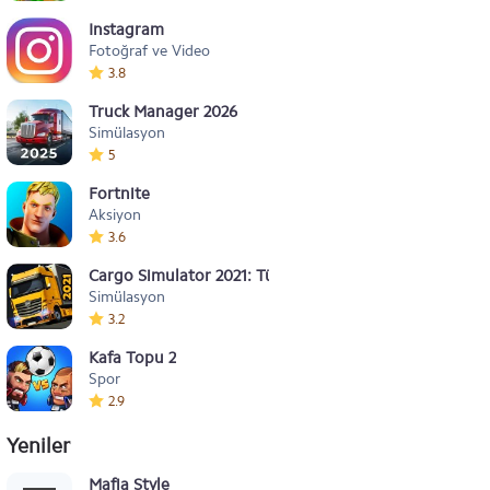
Instagram
Fotoğraf ve Video
3.8
Truck Manager 2026
Simülasyon
5
Fortnite
Aksiyon
3.6
Cargo Simulator 2021: Türkiye
Simülasyon
3.2
Kafa Topu 2
Spor
2.9
Yeniler
Mafia Style