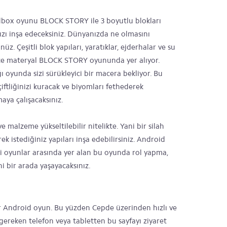
dbox oyunu BLOCK STORY ile 3 boyutlu blokları
ızı inşa edeceksiniz. Dünyanızda ne olmasını
z. Çeşitli blok yapıları, yaratıklar, ejderhalar ve su
erce materyal BLOCK STORY oyununda yer alıyor.
ı oyunda sizi sürükleyici bir macera bekliyor. Bu
iftliğinizi kuracak ve biyomları fethederek
aya çalışacaksınız.
malzeme yükseltilebilir nitelikte. Yani bir silah
ek istediğiniz yapıları inşa edebilirsiniz. Android
i oyunlar arasında yer alan bu oyunda rol yapma,
i bir arada yaşayacaksınız.
ir Android oyun. Bu yüzden Cepde üzerinden hızlı ve
 gereken telefon veya tabletten bu sayfayı ziyaret