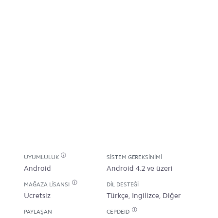
UYUMLULUK
SISTEM GEREKSINIMI
Android
Android 4.2 ve üzeri
MAĞAZA LISANSI
DIL DESTEĞI
Ücretsiz
Türkçe, İngilizce, Diğer
PAYLAŞAN
CEPDEID