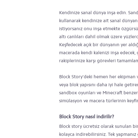
Kendinize sanal dünya inşa edin. San
kullanarak kendinize ait sanal dünyan
istiyorsanız onu inşa etmekte özgürsünü
altı canlıları dahil olmak üzere yüzl
Keşfedecek açık bir dünyanın yer aldığ
macerada kendi kalenizi inşa edecek, ç
rakiplerinize karşı görevleri tamamlam
Block Story'deki hemen her ekipman ve 
veya blok yapısını daha iyi hale getirer
sandbox oyunları ve Minecraft benzer
simülasyon ve macera türlerinin keyfin
Block Story nasıl indirilir?
Block story ücretsiz olarak sunulan b
kolayca indirebilirsiniz. Tek yapmanız