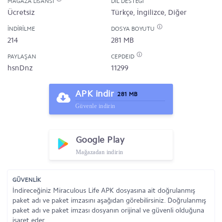
MAĞAZA LISANSI
DIL DESTEĞI
Ücretsiz
Türkçe, İngilizce, Diğer
İNDIRILME
DOSYA BOYUTU
214
281 MB
PAYLAŞAN
CEPDEID
hsnDnz
11299
APK indir
281 MB
Güvenle indirin
Google Play
Mağazadan indirin
GÜVENLİK
İndireceğiniz Miraculous Life APK dosyasına ait doğrulanmış
paket adı ve paket imzasını aşağıdan görebilirsiniz. Doğrulanmış
paket adı ve paket imzası dosyanın orijinal ve güvenli olduğuna
işaret eder.