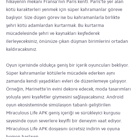
hikayenin mekanı Fransa'nın Paris kenti. Paris'te yer alan
kötü karakterleri yenmek için süper kahramanlar göreve
başlıyor. Size düşen görev ise bu kahramanlarla birlikte
şehri kötü adamlardan kurtarmak. Bu kurtarma
mücadelesinde şehri ve kaynakları keşfederek
ilerleyeceksiniz, önünüze çıkan düşman birimlerini ortadan
kaldıracaksınız.
Oyun içerisinde oldukça geniş bir içerik oyuncuları bekliyor.
Süper kahramanlar kötülerle mücadele ederken aynı
zamanda kendi yaşadıkları evleri de düzenlemeye çalışıyor.
Örneğin, Marinette'in evini dekore edecek, moda tasarımları
yoluyla yeni kıyafetler giymesini sağlayacaksınız. Android
oyun ekosisteminde simülasyon tabanlı geliştirilen
Miraculous Life APK geniş içeriği ve sürükleyici kurgusu
sayesinde oyun severlere keyifli bir deneyim vaat ediyor.
Miraculous Life APK dosyasını ücretsiz indirin ve oyuna
hemen başlayın.