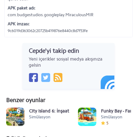
APK paket adı:
com.budgestudios.googleplay.MiraculousMIR
APK imzası:
9c6019d363062c20725b419876e8440c8d7f53fe
Cepde'yi takip edin
Yeni içerikler sosyal medya akışınıza
gelsin
Benzer oyunlar
City Island 6: İnşaat Hayatı
Funky Bay - Far
Simülasyon
Simülasyon
5