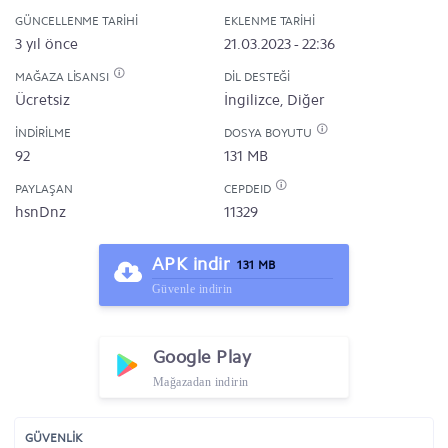
GÜNCELLENME TARIHI
EKLENME TARIHI
3 yıl önce
21.03.2023 - 22:36
MAĞAZA LISANSI
DIL DESTEĞI
Ücretsiz
İngilizce, Diğer
İNDIRILME
DOSYA BOYUTU
92
131 MB
PAYLAŞAN
CEPDEID
hsnDnz
11329
APK indir
131 MB
Güvenle indirin
Google Play
Mağazadan indirin
GÜVENLİK