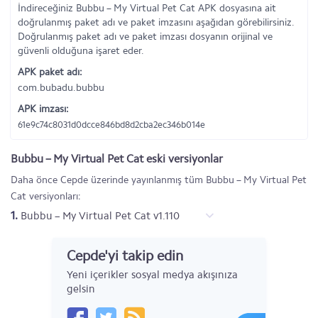
İndireceğiniz Bubbu – My Virtual Pet Cat APK dosyasına ait
doğrulanmış paket adı ve paket imzasını aşağıdan görebilirsiniz.
Doğrulanmış paket adı ve paket imzası dosyanın orijinal ve
güvenli olduğuna işaret eder.
APK paket adı:
com.bubadu.bubbu
APK imzası:
61e9c74c8031d0dcce846bd8d2cba2ec346b014e
Bubbu – My Virtual Pet Cat eski versiyonlar
Daha önce Cepde üzerinde yayınlanmış tüm Bubbu – My Virtual Pet
Cat versiyonları:
1.
Bubbu – My Virtual Pet Cat v1.110
Cepde'yi takip edin
Yeni içerikler sosyal medya akışınıza
gelsin