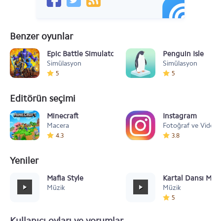
Benzer oyunlar
Epic Battle Simulator 2
Penguin Isle
Simülasyon
Simülasyon
5
5
Editörün seçimi
Minecraft
Instagram
Macera
Fotoğraf ve Video
4.3
3.8
Yeniler
Mafia Style
Kartal Dansı Müz
Müzik
Müzik
5
Kullanıcı oyları ve yorumlar