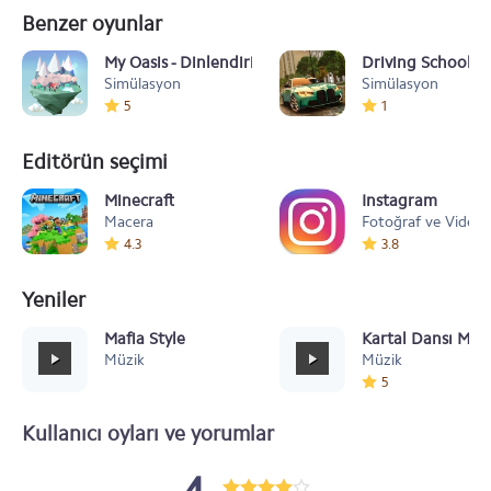
Benzer oyunlar
My Oasis - Dinlendirici Sığınak
Driving School S
Simülasyon
Simülasyon
5
1
Editörün seçimi
Minecraft
Instagram
Macera
Fotoğraf ve Video
4.3
3.8
Yeniler
Mafia Style
Kartal Dansı Müz
Müzik
Müzik
5
Kullanıcı oyları ve yorumlar