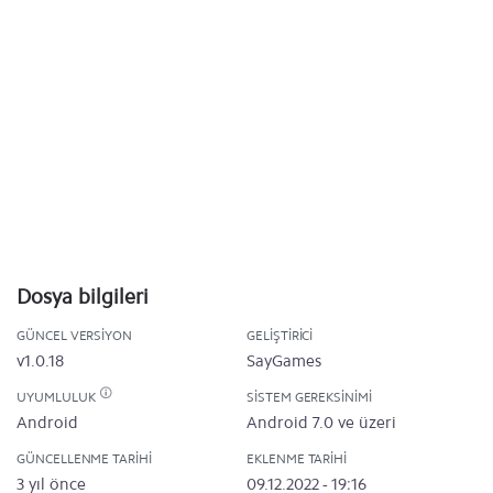
Dosya bilgileri
GÜNCEL VERSIYON
GELIŞTIRICI
v1.0.18
SayGames
UYUMLULUK
SISTEM GEREKSINIMI
Android
Android 7.0 ve üzeri
GÜNCELLENME TARIHI
EKLENME TARIHI
3 yıl önce
09.12.2022 - 19:16