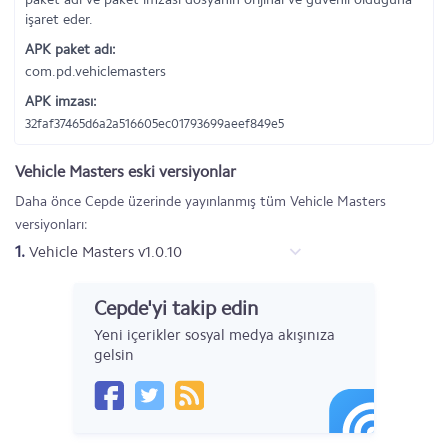
işaret eder.
APK paket adı:
com.pd.vehiclemasters
APK imzası:
32faf37465d6a2a516605ec01793699aeef849e5
Vehicle Masters eski versiyonlar
Daha önce Cepde üzerinde yayınlanmış tüm Vehicle Masters
versiyonları:
1.
Vehicle Masters v1.0.10
Cepde'yi takip edin
Yeni içerikler sosyal medya akışınıza
gelsin