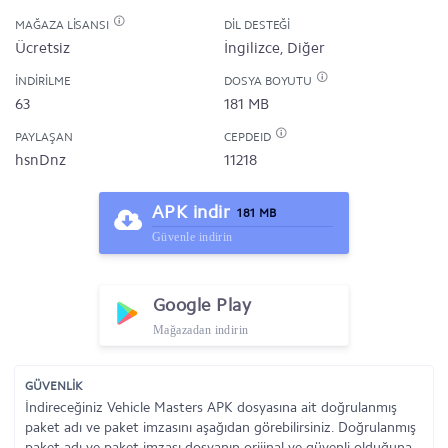
MAĞAZA LISANSI
DIL DESTEĞI
Ücretsiz
İngilizce, Diğer
İNDIRILME
DOSYA BOYUTU
63
181 MB
PAYLAŞAN
CEPDEID
hsnDnz
11218
APK indir
181 MB
Güvenle indirin
Google Play
Mağazadan indirin
GÜVENLİK
İndireceğiniz Vehicle Masters APK dosyasına ait doğrulanmış
paket adı ve paket imzasını aşağıdan görebilirsiniz. Doğrulanmış
paket adı ve paket imzası dosyanın orijinal ve güvenli olduğuna