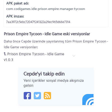
APK paket adı:
com.codigames.idle.prison.empire.manager.tycoon
APK imzası:
7aa3972c5ebc72047f241322a29ec965d66e7314
Prison Empire Tycoon - Idle Game eski versiyonlar
Daha önce Cepde üzerinde yayınlanmış tüm Prison Empire Tycoon -
Idle Game versiyonları:
1.
Prison Empire Tycoon - Idle Game
v1.0.3
Cepde'yi takip edin
Yeni içerikler sosyal medya akışınıza
gelsin