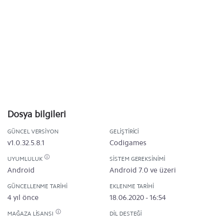
Dosya bilgileri
GÜNCEL VERSIYON
GELIŞTIRICI
v1.0.32.5.8.1
Codigames
UYUMLULUK
SISTEM GEREKSINIMI
Android
Android 7.0 ve üzeri
GÜNCELLENME TARIHI
EKLENME TARIHI
4 yıl önce
18.06.2020 - 16:54
MAĞAZA LISANSI
DIL DESTEĞI