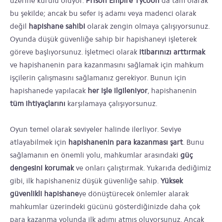
üzerine kurulu oluyor.
Prison Empire Tycoon
da tam olarak
bu şekilde; ancak bu sefer iş adamı veya madenci olarak
değil
hapishane sahibi
olarak zengin olmaya çalışıyorsunuz.
Oyunda düşük güvenliğe sahip bir hapishaneyi işleterek
göreve başlıyorsunuz. İşletmeci olarak
itibarınızı arttırmak
ve hapishanenin para kazanmasını sağlamak için mahkum
işçilerin çalışmasını sağlamanız gerekiyor. Bunun için
hapishanede yapılacak
her işle ilgileniyor
, hapishanenin
tüm ihtiyaçlarını
karşılamaya çalışıyorsunuz.
Oyun temel olarak seviyeler halinde ilerliyor. Seviye
atlayabilmek için
hapishanenin para kazanması şart
. Bunu
sağlamanın en önemli yolu, mahkumlar arasındaki
güç
dengesini korumak
ve onları çalıştırmak. Yukarıda dediğimiz
gibi, ilk hapishaneniz düşük güvenliğe sahip.
Yüksek
güvenlikli hapishane
ye dönüştürecek önlemler alarak
mahkumlar üzerindeki gücünü gösterdiğinizde daha çok
para kazanma yolunda ilk adımı atmış oluyorsunuz. Ancak