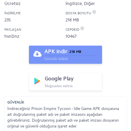
Ücretsiz
İngilizce, Diğer
İNDIRILME
DOSYA BOYUTU
235
218 MB
PAYLAŞAN
CEPDEID
hsnDnz
10467
APK indir
218 MB
Güvenle indirin
Google Play
Mağazadan indirin
GÜVENLİK
İndireceğiniz Prison Empire Tycoon - Idle Game APK dosyasına
ait doğrulanmış paket adı ve paket imzasını aşağıdan
görebilirsiniz. Doğrulanmış paket adı ve paket imzası dosyanın
orijinal ve güvenli olduğuna işaret eder.