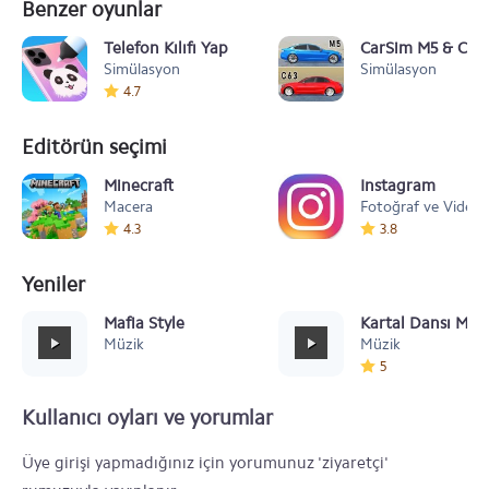
Benzer oyunlar
Telefon Kılıfı Yap
CarSim M5 & C63
Simülasyon
Simülasyon
4.7
Editörün seçimi
Minecraft
Instagram
Macera
Fotoğraf ve Video
4.3
3.8
Yeniler
Mafia Style
Kartal Dansı Müz
Müzik
Müzik
5
Kullanıcı oyları ve yorumlar
Üye girişi yapmadığınız için yorumunuz 'ziyaretçi'