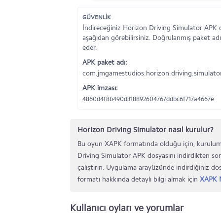
GÜVENLİK
İndireceğiniz Horizon Driving Simulator APK 
aşağıdan görebilirsiniz. Doğrulanmış paket adı
eder.
APK paket adı:
com.jmgamestudios.horizon.driving.simulato
APK imzası:
4860d4f8b490d318892604767ddbc6f717a4667e
Horizon Driving Simulator nasıl kurulur?
Bu oyun XAPK formatında olduğu için, kurulum
Driving Simulator APK dosyasını indirdikten so
çalıştırın. Uygulama arayüzünde indirdiğiniz d
formatı hakkında detaylı bilgi almak için
XAPK N
Kullanıcı oyları ve yorumlar