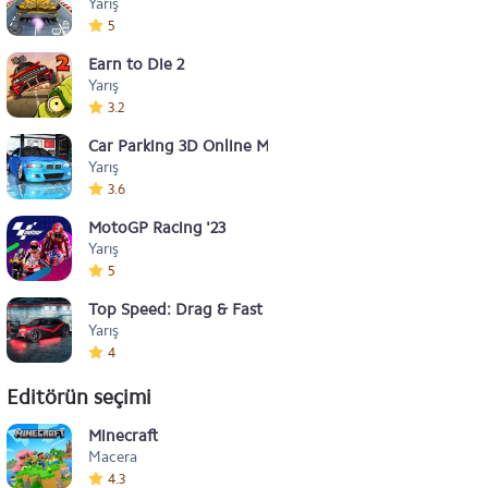
Yarış
5
Earn to Die 2
Yarış
3.2
Car Parking 3D Online Modifiye
Yarış
3.6
MotoGP Racing '23
Yarış
5
Top Speed: Drag & Fast Racing
Yarış
4
Editörün seçimi
Minecraft
Macera
4.3