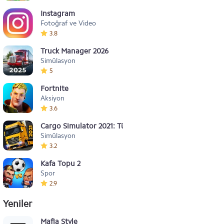
Instagram
Fotoğraf ve Video
3.8
Truck Manager 2026
Simülasyon
5
Fortnite
Aksiyon
3.6
Cargo Simulator 2021: Türkiye
Simülasyon
3.2
Kafa Topu 2
Spor
2.9
Yeniler
Mafia Style