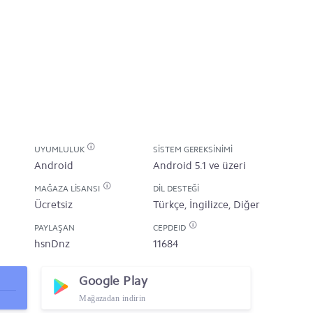
UYUMLULUK
SISTEM GEREKSINIMI
Android
Android 5.1 ve üzeri
MAĞAZA LISANSI
DIL DESTEĞI
Ücretsiz
Türkçe, İngilizce, Diğer
PAYLAŞAN
CEPDEID
hsnDnz
11684
Google Play
Mağazadan indirin