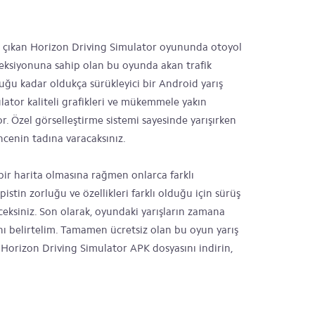
e çıkan Horizon Driving Simulator oyununda otoyol
oleksiyonuna sahip olan bu oyunda akan trafik
lduğu kadar oldukça sürükleyici bir Android yarış
ator kaliteli grafikleri ve mükemmele yakın
. Özel görselleştirme sistemi sayesinde yarışırken
ncenin tadına varacaksınız.
bir harita olmasına rağmen onlarca farklı
istin zorluğu ve özellikleri farklı olduğu için sürüş
ceksiniz. Son olarak, oyundaki yarışların zamana
ğını belirtelim. Tamamen ücretsiz olan bu oyun yarış
f. Horizon Driving Simulator APK dosyasını indirin,