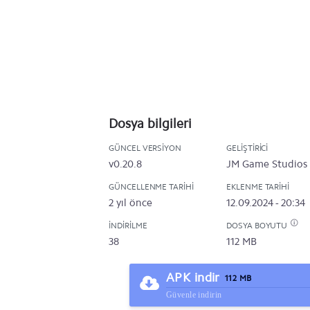
Dosya bilgileri
GÜNCEL VERSIYON
GELIŞTIRICI
v0.20.8
JM Game Studios
GÜNCELLENME TARIHI
EKLENME TARIHI
2 yıl önce
12.09.2024 - 20:34
İNDIRILME
DOSYA BOYUTU
38
112 MB
APK indir
112 MB
Güvenle indirin