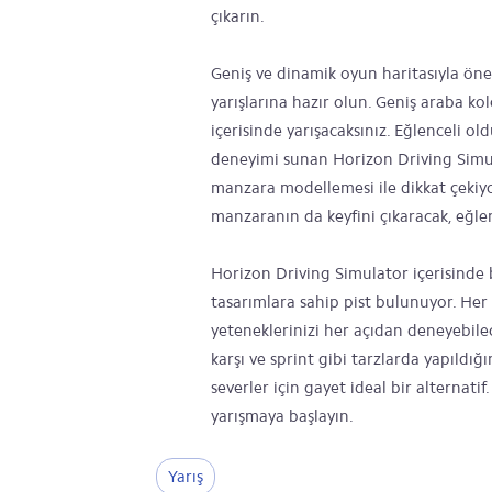
çıkarın.
Geniş ve dinamik oyun haritasıyla ön
yarışlarına hazır olun. Geniş araba k
içerisinde yarışacaksınız. Eğlenceli o
deneyimi sunan Horizon Driving Simul
manzara modellemesi ile dikkat çekiyor
manzaranın da keyfini çıkaracak, eğle
Horizon Driving Simulator içerisinde 
tasarımlara sahip pist bulunuyor. Her p
yeteneklerinizi her açıdan deneyebile
karşı ve sprint gibi tarzlarda yapıldı
severler için gayet ideal bir alternati
yarışmaya başlayın.
Yarış