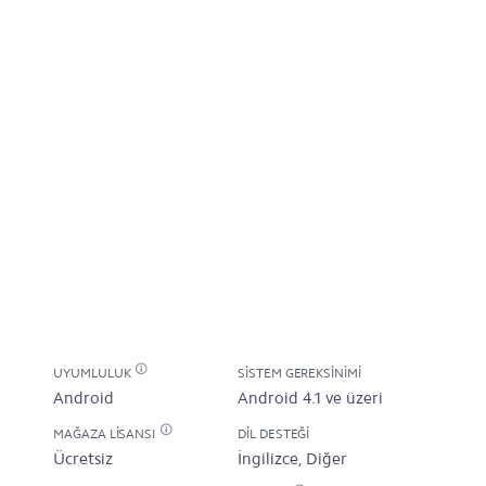
UYUMLULUK
SISTEM GEREKSINIMI
Android
Android 4.1 ve üzeri
MAĞAZA LISANSI
DIL DESTEĞI
Ücretsiz
İngilizce, Diğer