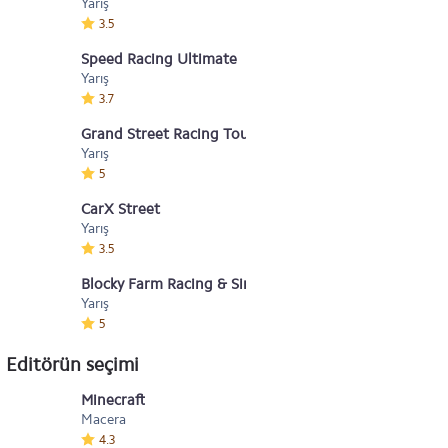
Yarış
3.5
Speed Racing Ultimate
Yarış
3.7
Grand Street Racing Tour
Yarış
5
CarX Street
Yarış
3.5
Blocky Farm Racing & Simulator
Yarış
5
Editörün seçimi
Minecraft
Macera
4.3