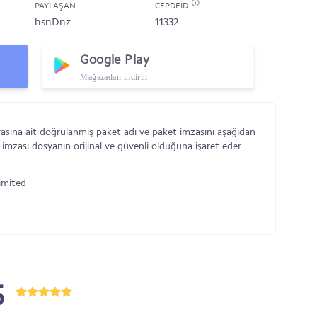
PAYLAŞAN
CEPDEID
hsnDnz
11332
Google Play
Mağazadan indirin
sına ait doğrulanmış paket adı ve paket imzasını aşağıdan
 imzası dosyanın orijinal ve güvenli olduğuna işaret eder.
imited
5