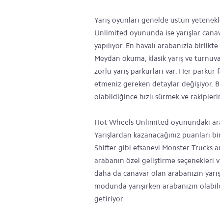
Yarış oyunları genelde üstün yetenekl
Unlimited oyununda ise yarışlar canava
yapılıyor. En havalı arabanızla birlikte
Meydan okuma, klasik yarış ve turnuva
zorlu yarış parkurları var. Her parkur fa
etmeniz gereken detaylar değişiyor. Bi
olabildiğince hızlı sürmek ve rakipler
Hot Wheels Unlimited oyunundaki arab
Yarışlardan kazanacağınız puanları b
Shifter gibi efsanevi Monster Trucks a
arabanın özel geliştirme seçenekleri 
daha da canavar olan arabanızın yarı
modunda yarışırken arabanızın olabild
getiriyor.