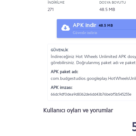
İNDIRILME
DOSYA BOYUTU
271
48.5 MB
APK indir
48.5 MB
Güvenle indirin
GÜVENLİK
İndireceğiniz Hot Wheels Unlimited APK dosya
görebilirsiniz. Doğrulanmış paket adı ve paket
APK paket adı:
com.budgestudios.googleplay.HotWheelsUnl
APK imzası:
66dc9df0dea9d8362de6dd43b76bebf5b545255e
Kullanıcı oyları ve yorumlar