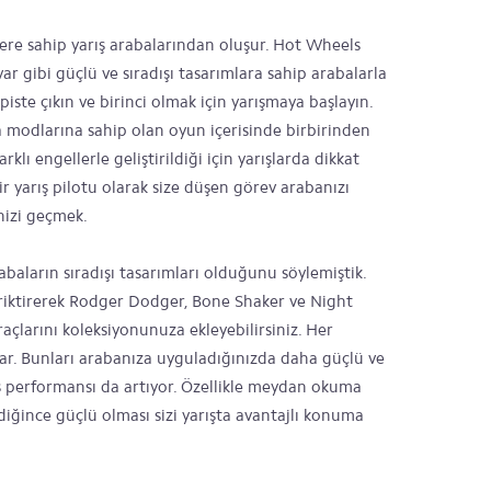
ere sahip yarış arabalarından oluşur. Hot Wheels
r gibi güçlü ve sıradışı tasarımlara sahip arabalarla
 piste çıkın ve birinci olmak için yarışmaya başlayın.
 modlarına sahip olan oyun içerisinde birbirinden
rklı engellerle geliştirildiği için yarışlarda dikkat
r yarış pilotu olarak size düşen görev arabanızı
inizi geçmek.
aların sıradışı tasarımları olduğunu söylemiştik.
iriktirerek Rodger Dodger, Bone Shaker ve Night
raçlarını koleksiyonunuza ekleyebilirsiniz. Her
var. Bunları arabanıza uyguladığınızda daha güçlü ve
ş performansı da artıyor. Özellikle meydan okuma
iğince güçlü olması sizi yarışta avantajlı konuma