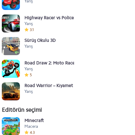
Yarış
Highway Racer vs Police Cars v1.15
Yarış
3.1
Sürüş Okulu 3D
Yarış
Road Draw 2: Moto Race
Yarış
5
Road Warrior – Kıyamet
Yarış
Editörün seçimi
Minecraft
Macera
4.3