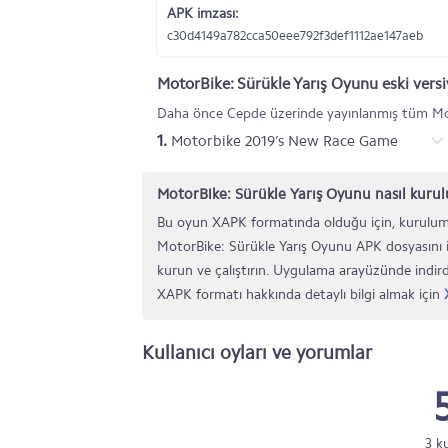
APK imzası:
c30d4149a782cca50eee792f3def1112ae147aeb
MotorBike: Sürükle Yarış Oyunu eski versi
Daha önce Cepde üzerinde yayınlanmış tüm Moto
1.
Motorbike 2019’s New Race Game
MotorBike: Sürükle Yarış Oyunu nasıl kurul
Bu oyun XAPK formatında olduğu için, kurulum
MotorBike: Sürükle Yarış Oyunu APK dosyasını 
kurun ve çalıştırın. Uygulama arayüzünde indird
XAPK formatı hakkında detaylı bilgi almak için
Kullanıcı oyları ve yorumlar
3 k