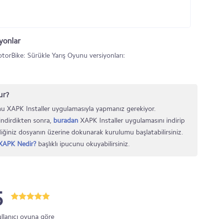
yonlar
rBike: Sürükle Yarış Oyunu versiyonları:
ur?
u XAPK Installer uygulamasıyla yapmanız gerekiyor.
indirdikten sonra,
buradan
XAPK Installer uygulamasını indirip
iğiniz dosyanın üzerine dokunarak kurulumu başlatabilirsiniz.
XAPK Nedir?
başlıklı ipucunu okuyabilirsiniz.
5
ullanıcı oyuna göre