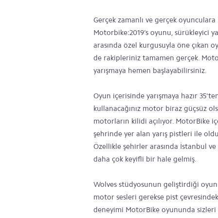
Gerçek zamanlı ve gerçek oyunculara ka
Motorbike:2019’s oyunu, sürükleyici yar
arasında özel kurgusuyla öne çıkan 
de rakipleriniz tamamen gerçek. Moto
yarışmaya hemen başlayabilirsiniz.
Oyun içerisinde yarışmaya hazır 35'ten
kullanacağınız motor biraz güçsüz ols
motorların kilidi açılıyor. MotorBike 
şehrinde yer alan yarış pistleri ile old
Özellikle şehirler arasında İstanbul
daha çok keyifli bir hale gelmiş.
Wolves stüdyosunun geliştirdiği oyunu
motor sesleri gerekse pist çevresindek
deneyimi MotorBike oyununda sizleri b