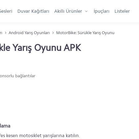
Sesleri
Duvar Kağıtları
Akıllı Ürünler
İpuçları
Listeler
rı
Android Yarış Oyunları
MotorBike: Sürükle Yarış Oyunu
kle Yarış Oyunu APK
onsorlu bağlantılar
klama
es kesen motosiklet yarışlarına katılın.