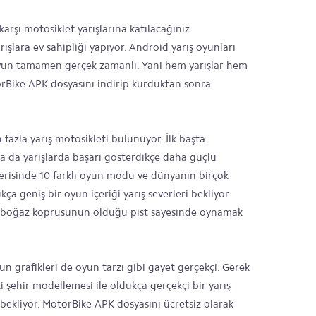
rşı motosiklet yarışlarına katılacağınız
ışlara ev sahipliği yapıyor. Android yarış oyunları
oyun tamamen gerçek zamanlı. Yani hem yarışlar hem
rBike APK dosyasını indirip kurduktan sonra
 fazla yarış motosikleti bulunuyor. İlk başta
a da yarışlarda başarı gösterdikçe daha güçlü
içerisinde 10 farklı oyun modu ve dünyanın birçok
ukça geniş bir oyun içeriği yarış severleri bekliyor.
 ve boğaz köprüsünün olduğu pist sayesinde oynamak
n grafikleri de oyun tarzı gibi gayet gerçekçi. Gerek
i şehir modellemesi ile oldukça gerçekçi bir yarış
ekliyor. MotorBike APK dosyasını ücretsiz olarak