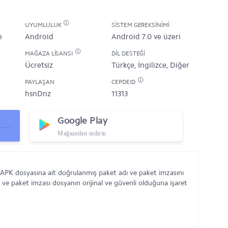
UYUMLULUK
SISTEM GEREKSINIMI
e
Android
Android 7.0 ve üzeri
MAĞAZA LISANSI
DIL DESTEĞI
Ücretsiz
Türkçe, İngilizce, Diğer
PAYLAŞAN
CEPDEID
hsnDnz
11313
Google Play
Mağazadan indirin
 APK dosyasına ait doğrulanmış paket adı ve paket imzasını
 ve paket imzası dosyanın orijinal ve güvenli olduğuna işaret