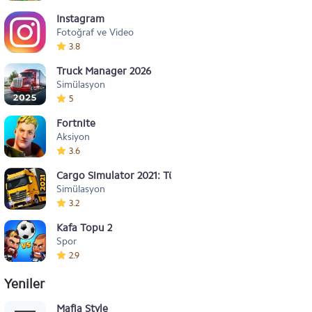
Instagram
Fotoğraf ve Video
3.8
Truck Manager 2026
Simülasyon
5
Fortnite
Aksiyon
3.6
Cargo Simulator 2021: Türkiye
Simülasyon
3.2
Kafa Topu 2
Spor
2.9
Yeniler
Mafia Style