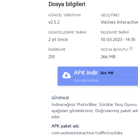
Dosya bilgileri
GÜNCEL VERSIYON
GELIŞTIRICI
v2.5.2
Wolves Interactiv
GÜNCELLENME TARIHI
EKLENME TARIHI
2 yıl önce
10.03.2023 - 14:35
İNDIRILME
DOSYA BOYUTU
255
266 MB
APK indir
266 MB
Güvenle indirin
GÜVENLİK
İndireceğiniz MotorBike: Sürükle Yarış Oyunu
aşağıdan görebilirsiniz. Doğrulanmış paket adı
eder.
APK paket adı:
com.wolvesinteractive.traffictourbike