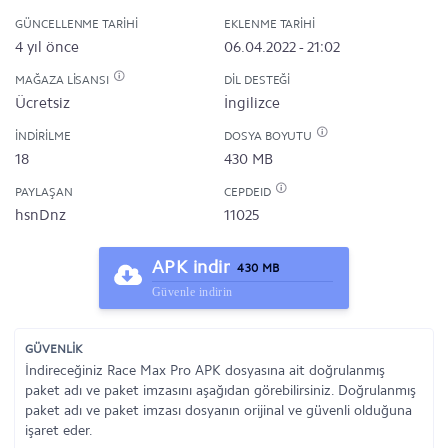
GÜNCELLENME TARIHI
EKLENME TARIHI
4 yıl önce
06.04.2022 - 21:02
MAĞAZA LISANSI
DIL DESTEĞI
Ücretsiz
İngilizce
İNDIRILME
DOSYA BOYUTU
18
430 MB
PAYLAŞAN
CEPDEID
hsnDnz
11025
APK indir
430 MB
Güvenle indirin
GÜVENLİK
İndireceğiniz Race Max Pro APK dosyasına ait doğrulanmış
paket adı ve paket imzasını aşağıdan görebilirsiniz. Doğrulanmış
paket adı ve paket imzası dosyanın orijinal ve güvenli olduğuna
işaret eder.