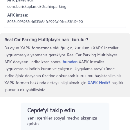
APK paket adı:
com.bariskaplan.e30sahinparking
APK imzası:
8058d093985c46133634fc929fa10fed83fd9490
Real Car Parking Multiplayer nasıl kurulur?
Bu oyun XAPK formatında olduğu için, kurulumu XAPK Installer
uygulamasıyla yapmanız gerekiyor. Real Car Parking Multiplayer
APK dosyasını indirdikten sonra,
buradan
XAPK Installer
uygulamasını indirip kurun ve çalıştırın. Uygulama arayüzünde
indirdiğiniz dosyanın üzerine dokunarak kurulumu başlatabilirsiniz.
XAPK formatı hakkında detaylı bilgi almak için
XAPK Nedir?
başlıklı
ipucunu okuyabilirsiniz.
Cepde'yi takip edin
Yeni içerikler sosyal medya akışınıza
gelsin