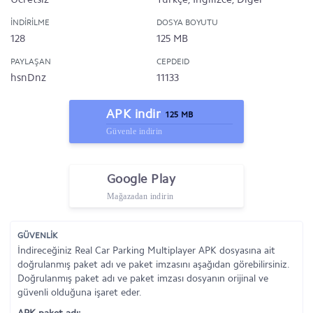
İNDIRILME
DOSYA BOYUTU
128
125 MB
PAYLAŞAN
CEPDEID
hsnDnz
11133
APK indir
125 MB
Güvenle indirin
Google Play
Mağazadan indirin
GÜVENLİK
İndireceğiniz Real Car Parking Multiplayer APK dosyasına ait
doğrulanmış paket adı ve paket imzasını aşağıdan görebilirsiniz.
Doğrulanmış paket adı ve paket imzası dosyanın orijinal ve
güvenli olduğuna işaret eder.