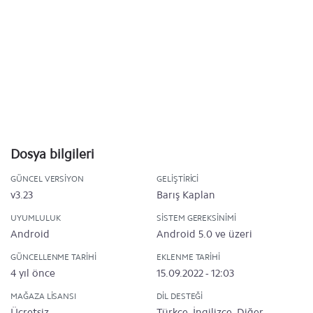
Dosya bilgileri
GÜNCEL VERSIYON
GELIŞTIRICI
v3.23
Barış Kaplan
UYUMLULUK
SISTEM GEREKSINIMI
Android
Android 5.0 ve üzeri
GÜNCELLENME TARIHI
EKLENME TARIHI
4 yıl önce
15.09.2022 - 12:03
MAĞAZA LISANSI
DIL DESTEĞI
Ücretsiz
Türkçe, İngilizce, Diğer