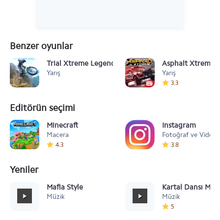
Benzer oyunlar
Trial Xtreme Legends
Asphalt Xtreme: 
Yarış
Yarış
3.3
Editörün seçimi
Minecraft
Instagram
Macera
Fotoğraf ve Video
4.3
3.8
Yeniler
Mafia Style
Kartal Dansı Müz
Müzik
Müzik
5