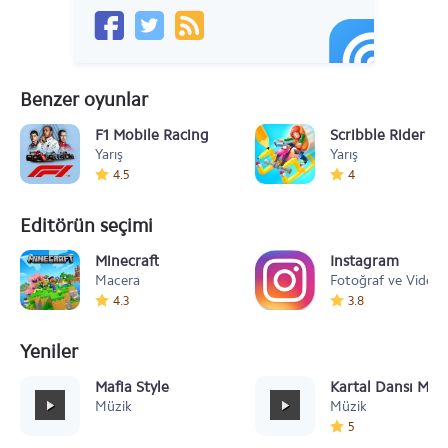
Benzer oyunlar
F1 Mobile Racing
Scribble Rider
Yarış
Yarış
4.5
4
Editörün seçimi
Minecraft
Instagram
Macera
Fotoğraf ve Video
4.3
3.8
Yeniler
Mafia Style
Kartal Dansı Müz
Müzik
Müzik
5