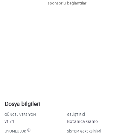
sponsorlu bağlantılar
Dosya bilgileri
GÜNCEL VERSIYON
GELIŞTIRICI
v1.7.1
Botanica Game
UYUMLULUK
SISTEM GEREKSINIMI