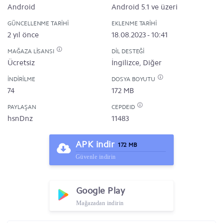
Android
Android 5.1 ve üzeri
GÜNCELLENME TARIHI
EKLENME TARIHI
2 yıl önce
18.08.2023 - 10:41
MAĞAZA LISANSI
DIL DESTEĞI
Ücretsiz
İngilizce, Diğer
İNDIRILME
DOSYA BOYUTU
74
172 MB
PAYLAŞAN
CEPDEID
hsnDnz
11483
APK indir
172 MB
Güvenle indirin
Google Play
Mağazadan indirin