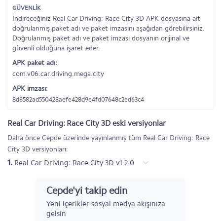
GÜVENLİK
İndireceğiniz Real Car Driving: Race City 3D APK dosyasına ait
doğrulanmış paket adı ve paket imzasını aşağıdan görebilirsiniz.
Doğrulanmış paket adı ve paket imzası dosyanın orijinal ve
güvenli olduğuna işaret eder.
APK paket adı:
com.v06.car.driving.mega.city
APK imzası:
8d8582ad550428aefe428d9e4fd07648c2ed63c4
Real Car Driving: Race City 3D eski versiyonlar
Daha önce Cepde üzerinde yayınlanmış tüm Real Car Driving: Race
City 3D versiyonları:
1.
Real Car Driving: Race City 3D v1.2.0
Cepde'yi takip edin
Yeni içerikler sosyal medya akışınıza
gelsin