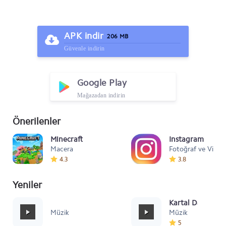
APK indir
206 MB
Güvenle indirin
Google Play
Mağazadan indirin
Önerilenler
Minecraft
Instagram
Macera
Fotoğraf ve Video
4.3
3.8
Yeniler
Mafia Style
Kartal Dansı Müz
Müzik
Müzik
5