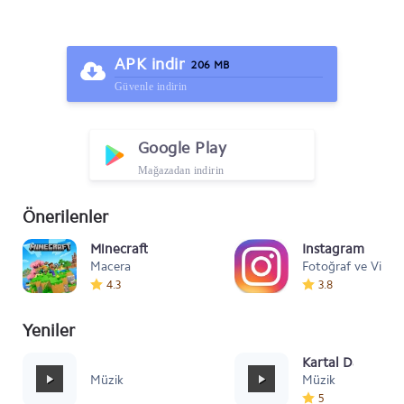
APK indir
206 MB
Güvenle indirin
Google Play
Mağazadan indirin
Önerilenler
Minecraft
Instagram
Macera
Fotoğraf ve Video
4.3
3.8
Yeniler
Mafia Style
Kartal Dansı Müz
Müzik
Müzik
5