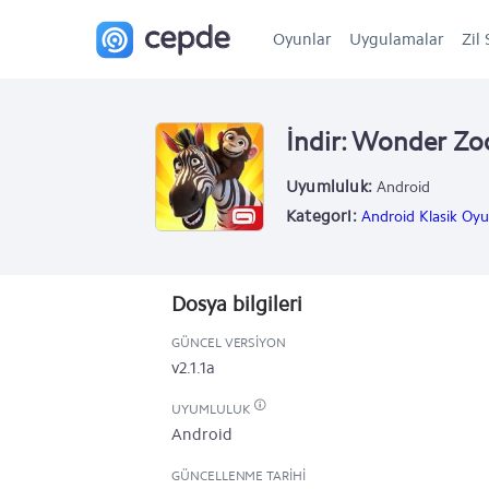
Oyunlar
Uygulamalar
Zil 
İndir: Wonder Zoo
Uyumluluk:
Android
Kategori:
Android Klasik Oyu
Dosya bilgileri
GÜNCEL VERSIYON
v2.1.1a
UYUMLULUK
Android
GÜNCELLENME TARIHI