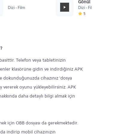
Sevastopol
Gönül Dağı Duygusal
Dizi - Film
Dizi - Film
5
r?
sittir. Telefon veya tabletinizin
enler klasörüne gidin ve indirdiğiniz APK
ne dokunduğunuzda cihazınız 'dosya
ay vererek oyunu yükleyebilirsiniz. APK
akkında daha detaylı bilgi almak için
mek için OBB dosyası da gerekmektedir.
da indirip mobil cihazınızın