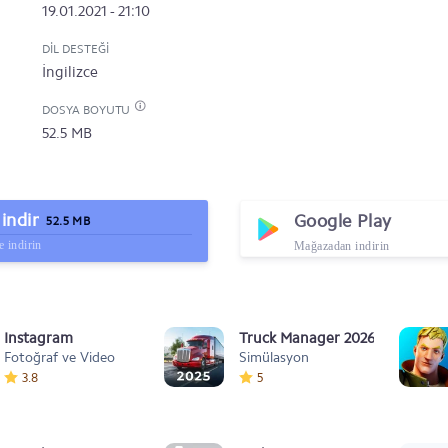
19.01.2021 - 21:10
DIL DESTEĞI
İngilizce
DOSYA BOYUTU
52.5 MB
indir
Google Play
52.5 MB
 indirin
Mağazadan indirin
Instagram
Truck Manager 2026
Fotoğraf ve Video
Simülasyon
3.8
5