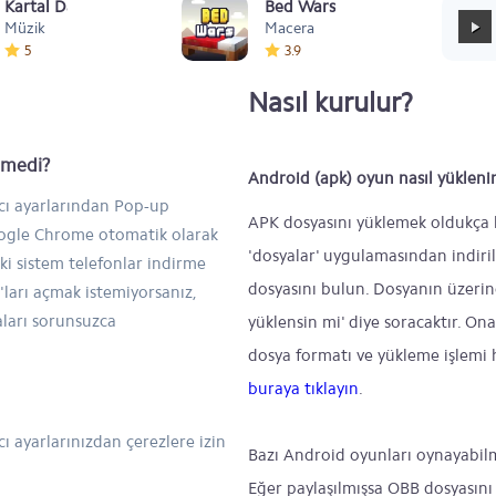
Kartal Dansı Müziği
Bed Wars
Müzik
Macera
5
3.9
Nasıl kurulur?
inmedi?
Android (apk) oyun nasıl yükleni
ıcı ayarlarından Pop-up
APK dosyasını yüklemek oldukça ba
Google Chrome otomatik olarak
'dosyalar' uygulamasından indiril
ski sistem telefonlar indirme
dosyasını bulun. Dosyanın üzeri
ları açmak istemiyorsanız,
aları sorunsuzca
yüklensin mi' diye soracaktır. On
dosya formatı ve yükleme işlemi h
buraya tıklayın
.
ı ayarlarınızdan çerezlere izin
Bazı Android oyunları oynayabil
Eğer paylaşılmışsa OBB dosyasını 