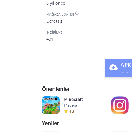
6 yıl önce
MAĞAZA LISANSI
Ücretsiz
İNDIRILME
401
APK 
Güvenle
Önerilenler
Minecraft
Macera
4.3
Yeniler