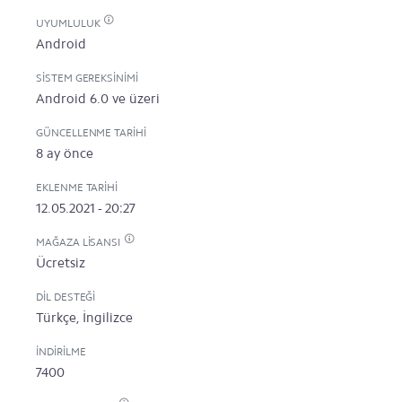
UYUMLULUK
Android
SISTEM GEREKSINIMI
Android 6.0 ve üzeri
GÜNCELLENME TARIHI
8 ay önce
EKLENME TARIHI
12.05.2021 - 20:27
MAĞAZA LISANSI
Ücretsiz
DIL DESTEĞI
Türkçe, İngilizce
İNDIRILME
7400