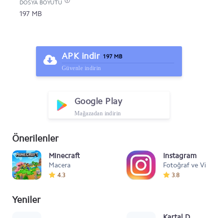
DOSYA BOYUTU
197 MB
APK indir
197 MB
Güvenle indirin
Google Play
Mağazadan indirin
Önerilenler
Minecraft
Instagram
Macera
Fotoğraf ve Video
4.3
3.8
Yeniler
Mafia Style
Kartal Dansı Müz