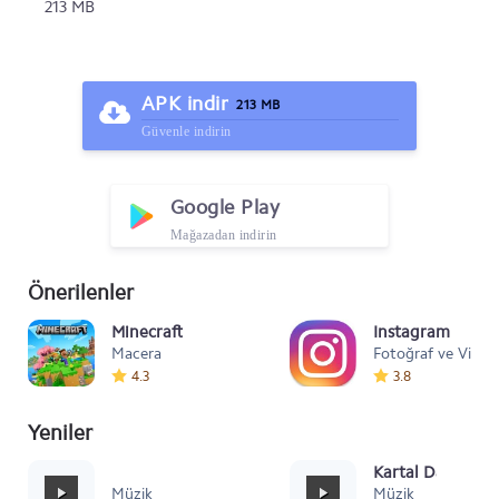
213 MB
APK indir
213 MB
Güvenle indirin
Google Play
Mağazadan indirin
Önerilenler
Minecraft
Instagram
Macera
Fotoğraf ve Video
4.3
3.8
Yeniler
Mafia Style
Kartal Dansı Müz
Müzik
Müzik