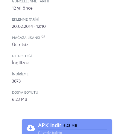
GÜNCELLENME TARIHI
12 yıl önce
EKLENME TARIHI
20.02.2014 - 12:10
MAĞAZA LISANSI
Ücretsiz
DIL DESTEĞI
İngilizce
İNDIRILME
3873
DOSYA BOYUTU
6.23 MB
APK indir
6.23 MB
Güvenle indirin