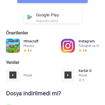
Google Play
Mağazadan indirin
Önerilenler
Minecraft
Instagram
Macera
Fotoğraf ve Video
4.3
3.8
Yeniler
Mafia Style
Kartal Dansı Müz
Müzik
Müzik
5
Dosya indirilmedi mi?