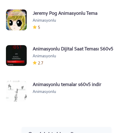
Jeremy Pog Animasyonlu Tema
Animasyonlu
5
Animasyonlu Dijital Saat Teması S60v5
Animasyonlu
5800, N97
2.7
Animasyonlu temalar s60v5 indir
Animasyonlu