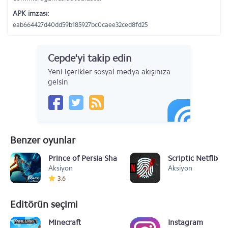
APK imzası:
eab664427d40dd59b185927bc0caee32ced8fd25
Cepde'yi takip edin
Yeni içerikler sosyal medya akışınıza
gelsin
Benzer oyunlar
Prince of Persia Shadow & Flame v1.0.0
Scriptic Netflix E
Aksiyon
Aksiyon
3.6
Editörün seçimi
Minecraft
Instagram