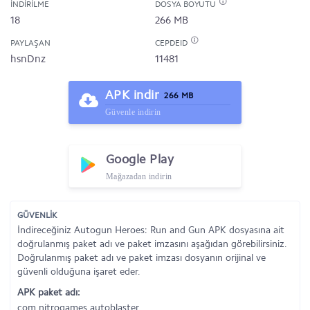
İNDIRILME
DOSYA BOYUTU
18
266 MB
PAYLAŞAN
CEPDEID
hsnDnz
11481
APK indir
266 MB
Güvenle indirin
Google Play
Mağazadan indirin
GÜVENLİK
İndireceğiniz Autogun Heroes: Run and Gun APK dosyasına ait
doğrulanmış paket adı ve paket imzasını aşağıdan görebilirsiniz.
Doğrulanmış paket adı ve paket imzası dosyanın orijinal ve
güvenli olduğuna işaret eder.
APK paket adı:
com.nitrogames.autoblaster