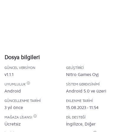
Dosya bilgileri
GÜNCEL VERSIYON
GELIŞTIRICI
v1.1.1
Nitro Games Oyj
UYUMLULUK
SISTEM GEREKSINIMI
Android
Android 5.0 ve üzeri
GÜNCELLENME TARIHI
EKLENME TARIHI
3 yıl önce
15.08.2023 - 11:54
MAĞAZA LISANSI
DIL DESTEĞI
Ücretsiz
İngilizce, Diğer