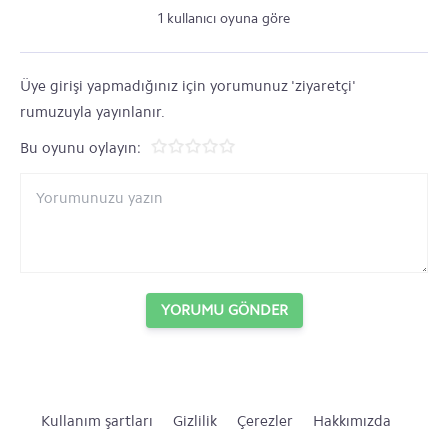
1 kullanıcı oyuna göre
Üye girişi yapmadığınız için yorumunuz 'ziyaretçi'
rumuzuyla yayınlanır.
Bu oyunu oylayın:
YORUMU GÖNDER
Kullanım şartları
Gizlilik
Çerezler
Hakkımızda