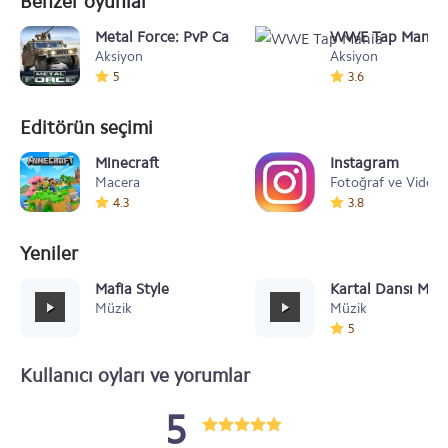
Benzer oyunlar
Metal Force: PvP Car Shooter
WWE Tap Mania
Aksiyon
Aksiyon
5
3.6
Editörün seçimi
Minecraft
Instagram
Macera
Fotoğraf ve Video
4.3
3.8
Yeniler
Mafia Style
Kartal Dansı Müz
Müzik
Müzik
5
Kullanıcı oyları ve yorumlar
5