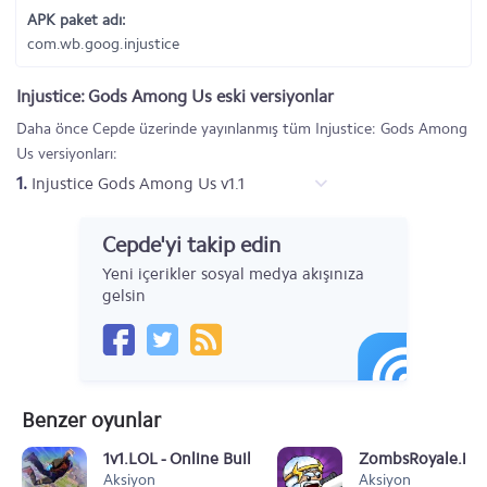
APK paket adı:
com.wb.goog.injustice
Injustice: Gods Among Us eski versiyonlar
Daha önce Cepde üzerinde yayınlanmış tüm Injustice: Gods Among
Us versiyonları:
1.
Injustice Gods Among Us v1.1
Cepde'yi takip edin
Yeni içerikler sosyal medya akışınıza
gelsin
Benzer oyunlar
1v1.LOL - Online Building & Shooting Simulator
ZombsRoyale.io -
Aksiyon
Aksiyon