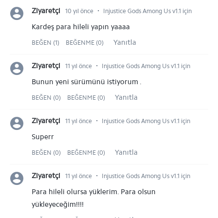
⋅
Ziyaretçi
10 yıl önce
Injustice Gods Among Us v1.1 için
Kardeş para hileli yapın yaaaa
Yanıtla
BEĞEN (1)
BEĞENME (0)
⋅
Ziyaretçi
11 yıl önce
Injustice Gods Among Us v1.1 için
Bunun yeni sürümünü istiyorum .
Yanıtla
BEĞEN (0)
BEĞENME (0)
⋅
Ziyaretçi
11 yıl önce
Injustice Gods Among Us v1.1 için
Superr
Yanıtla
BEĞEN (0)
BEĞENME (0)
⋅
Ziyaretçi
11 yıl önce
Injustice Gods Among Us v1.1 için
Para hileli olursa yüklerim. Para olsun
yükleyeceğim!!!!