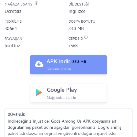
MAĞAZA LISANSI
DIL DESTEĞI
Ücretsiz
İngilizce
İNDIRILME
DOSYA BOYUTU
30664
33.3 MB
PAYLAŞAN
CEPDEID
hsnDnz
7568
APK indir
33.3 MB
Güvenle indirin
Google Play
Mağazadan indirin
GÜVENLİK
İndireceğiniz Injustice: Gods Among Us APK dosyasına ait
doğrulanmış paket adını aşağıdan görebilirsiniz. Doğrulanmış
paket adı dosyanın orijinal ve güvenli olduğuna işaret eder.