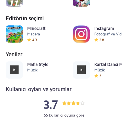
Editörün seçimi
Minecraft
Instagram
Macera
Fotoğraf ve Video
4.3
3.8
Yeniler
Mafia Style
Kartal Dansı Müz
Müzik
Müzik
5
Kullanıcı oyları ve yorumlar
3.7
55 kullanıcı oyuna göre