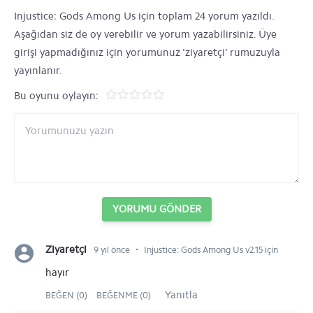
Injustice: Gods Among Us için toplam 24 yorum yazıldı.
Aşağıdan siz de oy verebilir ve yorum yazabilirsiniz. Üye
girişi yapmadığınız için yorumunuz 'ziyaretçi' rumuzuyla
yayınlanır.
Bu oyunu oylayın:
YORUMU GÖNDER
⋅
Ziyaretçi
9 yıl önce
Injustice: Gods Among Us v2.15 için
hayır
Yanıtla
BEĞEN (0)
BEĞENME (0)