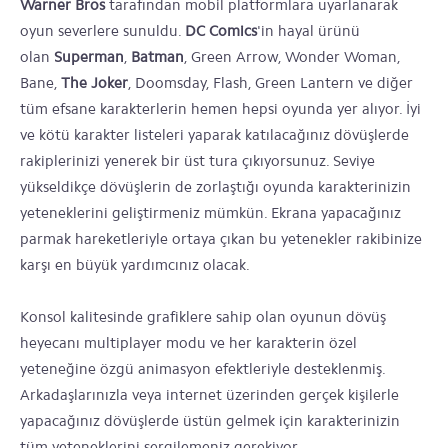
Warner Bros
tarafından mobil platformlara uyarlanarak
oyun severlere sunuldu.
DC Comics
'in hayal ürünü
olan
Superman
,
Batman
, Green Arrow, Wonder Woman,
Bane,
The Joker
, Doomsday, Flash, Green Lantern ve diğer
tüm efsane karakterlerin hemen hepsi oyunda yer alıyor. İyi
ve kötü karakter listeleri yaparak katılacağınız dövüşlerde
rakiplerinizi yenerek bir üst tura çıkıyorsunuz. Seviye
yükseldikçe dövüşlerin de zorlaştığı oyunda karakterinizin
yeteneklerini geliştirmeniz mümkün. Ekrana yapacağınız
parmak hareketleriyle ortaya çıkan bu yetenekler rakibinize
karşı en büyük yardımcınız olacak.
Konsol kalitesinde grafiklere sahip olan oyunun dövüş
heyecanı multiplayer modu ve her karakterin özel
yeteneğine özgü animasyon efektleriyle desteklenmiş.
Arkadaşlarınızla veya internet üzerinden gerçek kişilerle
yapacağınız dövüşlerde üstün gelmek için karakterinizin
tüm yeteneklerini sergilemeniz gerekiyor.