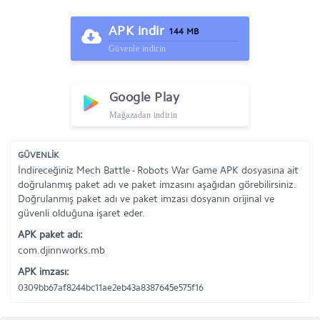
APK indir
144 MB
Güvenle indirin
Google Play
Mağazadan indirin
GÜVENLİK
İndireceğiniz Mech Battle - Robots War Game APK dosyasına ait
doğrulanmış paket adı ve paket imzasını aşağıdan görebilirsiniz.
Doğrulanmış paket adı ve paket imzası dosyanın orijinal ve
güvenli olduğuna işaret eder.
APK paket adı:
com.djinnworks.mb
APK imzası:
0309bb67af8244bc11ae2eb43a8387645e575f16