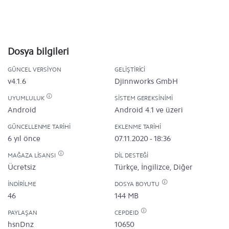
Dosya bilgileri
GÜNCEL VERSIYON
GELIŞTIRICI
v4.1.6
Djinnworks GmbH
UYUMLULUK
SISTEM GEREKSINIMI
Android
Android 4.1 ve üzeri
GÜNCELLENME TARIHI
EKLENME TARIHI
6 yıl önce
07.11.2020 - 18:36
MAĞAZA LISANSI
DIL DESTEĞI
Ücretsiz
Türkçe, İngilizce, Diğer
İNDIRILME
DOSYA BOYUTU
46
144 MB
PAYLAŞAN
CEPDEID
hsnDnz
10650