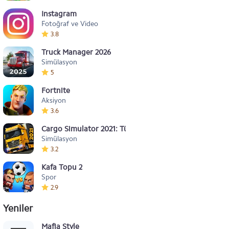
Instagram
Fotoğraf ve Video
3.8
Truck Manager 2026
Simülasyon
5
Fortnite
Aksiyon
3.6
Cargo Simulator 2021: Türkiye
Simülasyon
3.2
Kafa Topu 2
Spor
2.9
Yeniler
Mafia Style