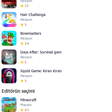
Aksiyon
3.7
Hair Challenge
Aksiyon
5
Bowmasters
Aksiyon
3.4
Days After: Survival games
Aksiyon
5
Squid Game: Kıran Kırana
Aksiyon
5
Editörün seçimi
Minecraft
Macera
4.3