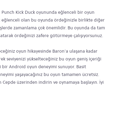
n Punch Kick Duck oyununda eğlenceli bir oyun
 eğlenceli olan bu oyunda ördeğinizle birlikte diğer
vüşlerde zamanlama çok önemlidir. Bu oyunda da tam
tarak ördeğinizi zafere götürmeye çalışıyorsunuz.
eceğiniz oyun hikayesinde Baron'a ulaşana kadar
k seviyenizi yükselteceğiniz bu oyun geniş içeriği
li bir Android oyun deneyimi sunuyor. Basit
deneyimi yaşayacağınız bu oyun tamamen ücretsiz.
Cepde üzerinden indirin ve oynamaya başlayın. İyi