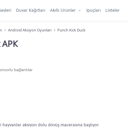
Sesleri
Duvar Kağıtları
Akıllı Ürünler
İpuçları
Listeler
rı
Android Aksiyon Oyunları
Punch Kick Duck
k APK
onsorlu bağlantılar
i hayvanlar aksiyon dolu dövüş macerasına başlıyor.