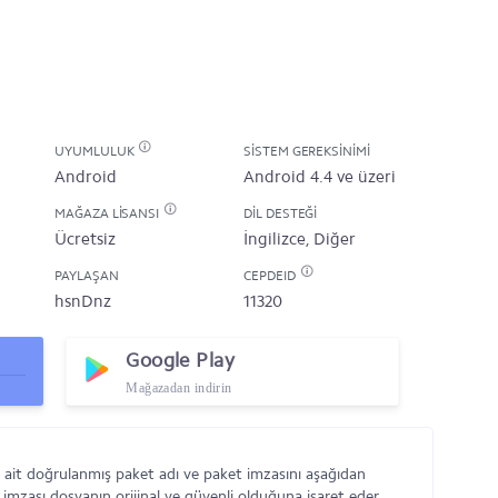
UYUMLULUK
SISTEM GEREKSINIMI
Android
Android 4.4 ve üzeri
MAĞAZA LISANSI
DIL DESTEĞI
Ücretsiz
İngilizce, Diğer
PAYLAŞAN
CEPDEID
hsnDnz
11320
Google Play
Mağazadan indirin
ait doğrulanmış paket adı ve paket imzasını aşağıdan
 imzası dosyanın orijinal ve güvenli olduğuna işaret eder.