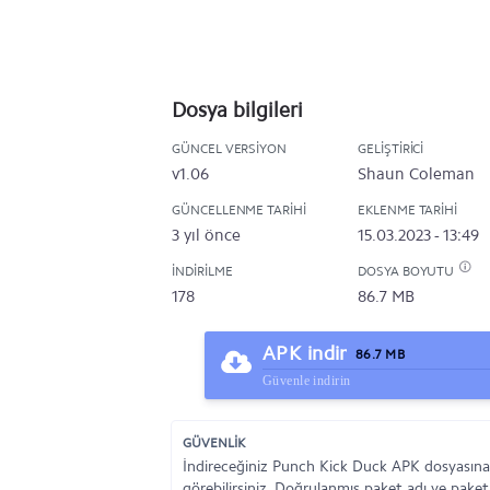
Dosya bilgileri
GÜNCEL VERSIYON
GELIŞTIRICI
v1.06
Shaun Coleman
GÜNCELLENME TARIHI
EKLENME TARIHI
3 yıl önce
15.03.2023 - 13:49
İNDIRILME
DOSYA BOYUTU
178
86.7 MB
APK indir
86.7 MB
Güvenle indirin
GÜVENLİK
İndireceğiniz Punch Kick Duck APK dosyasına 
görebilirsiniz. Doğrulanmış paket adı ve paket