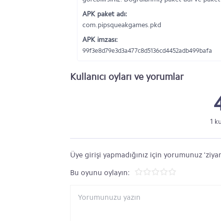
APK paket adı:
com.pipsqueakgames.pkd
APK imzası:
99f3e8d79e3d3a477c8d5136cd4452adb499bafa
Kullanıcı oyları ve yorumlar
1 k
Üye girişi yapmadığınız için yorumunuz 'ziyar
Bu oyunu oylayın: