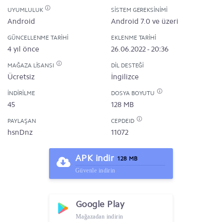
UYUMLULUK
SISTEM GEREKSINIMI
Android
Android 7.0 ve üzeri
GÜNCELLENME TARIHI
EKLENME TARIHI
4 yıl önce
26.06.2022 - 20:36
MAĞAZA LISANSI
DIL DESTEĞI
Ücretsiz
İngilizce
İNDIRILME
DOSYA BOYUTU
45
128 MB
PAYLAŞAN
CEPDEID
hsnDnz
11072
APK indir
128 MB
Güvenle indirin
Google Play
Mağazadan indirin