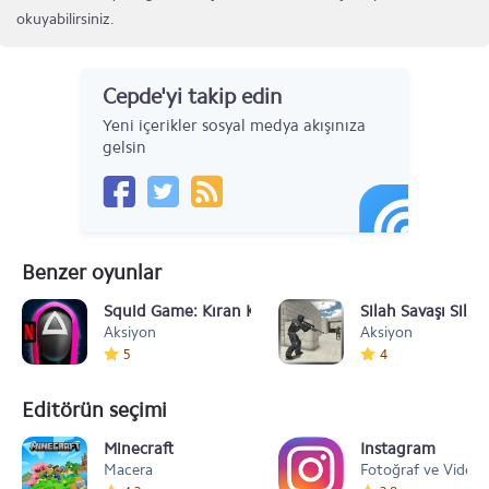
okuyabilirsiniz.
Cepde'yi takip edin
Yeni içerikler sosyal medya akışınıza
gelsin
Benzer oyunlar
Squid Game: Kıran Kırana
Silah Savaşı Silah
Aksiyon
Aksiyon
5
4
Editörün seçimi
Minecraft
Instagram
Macera
Fotoğraf ve Video