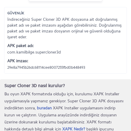
GÜVENLİK
İndireceğiniz Super Cloner 3D APK dosyasına ait doğrulanmış
paket adı ve paket imzasını aşağıdan görebilirsiniz. Doğrulanmış
paket adı ve paket imzası dosyanın orijinal ve güvenli olduğuna
işaret eder.
APK paket adı:
com.kamilbilge.supercloner3d
APK imzası:
29e8a7945b26dc68114cee8007255fbd0b448493
Super Cloner 3D nasıl kurulur?
Bu oyun XAPK formatında olduğu için, kurulumu XAPK Installer
uygulamasıyla yapmanız gerekiyor. Super Cloner 3D APK dosyasını
indirdikten sonra,
buradan
XAPK Installer uygulamasını indirip
kurun ve çalıştırın. Uygulama arayüzünde indirdiğiniz dosyanın
üzerine dokunarak kurulumu başlatabilirsiniz. XAPK formatı
hakkında detaylı bilgi almak için
XAPK Nedir?
başlıklı ipucunu