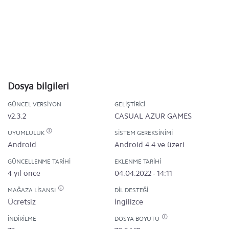
Dosya bilgileri
GÜNCEL VERSIYON
GELIŞTIRICI
v2.3.2
CASUAL AZUR GAMES
UYUMLULUK
SISTEM GEREKSINIMI
Android
Android 4.4 ve üzeri
GÜNCELLENME TARIHI
EKLENME TARIHI
4 yıl önce
04.04.2022 - 14:11
MAĞAZA LISANSI
DIL DESTEĞI
Ücretsiz
İngilizce
İNDIRILME
DOSYA BOYUTU