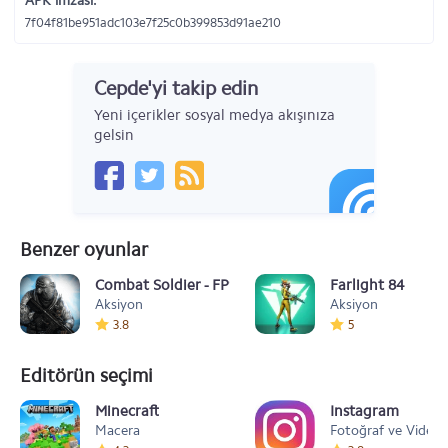
APK imzası:
7f04f81be951adc103e7f25c0b399853d91ae210
Cepde'yi takip edin
Yeni içerikler sosyal medya akışınıza
gelsin
Benzer oyunlar
Combat Soldier - FPS
Farlight 84
Aksiyon
Aksiyon
3.8
5
Editörün seçimi
Minecraft
Instagram
Macera
Fotoğraf ve Video