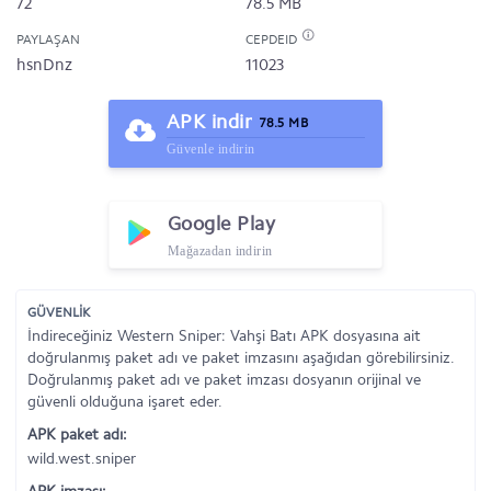
72
78.5 MB
PAYLAŞAN
CEPDEID
hsnDnz
11023
APK indir
78.5 MB
Güvenle indirin
Google Play
Mağazadan indirin
GÜVENLİK
İndireceğiniz Western Sniper: Vahşi Batı APK dosyasına ait
doğrulanmış paket adı ve paket imzasını aşağıdan görebilirsiniz.
Doğrulanmış paket adı ve paket imzası dosyanın orijinal ve
güvenli olduğuna işaret eder.
APK paket adı:
wild.west.sniper