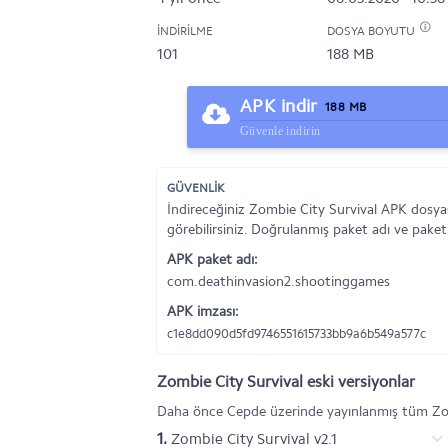
İNDIRILME
DOSYA BOYUTU
101
188 MB
APK indir
188 MB
Güvenle indirin
GÜVENLİK
İndireceğiniz Zombie City Survival APK dosya
görebilirsiniz. Doğrulanmış paket adı ve paket
APK paket adı:
com.deathinvasion2.shootinggames
APK imzası:
c1e8dd090d5fd9746551615733bb9a6b549a577c
Zombie City Survival eski versiyonlar
Daha önce Cepde üzerinde yayınlanmış tüm Zomb
1.
Zombie City Survival v2.1