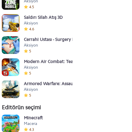
Aksiyon
4.5
Saldırı Silah Atış 3D
Aksiyon
4.6
Cerrahi Ustası - Surgery Master
Aksiyon
5
Modern Air Combat: Team Match
Aksiyon
5
Armored Warfare: Assault
Aksiyon
5
Editörün seçimi
Minecraft
Macera
4.3