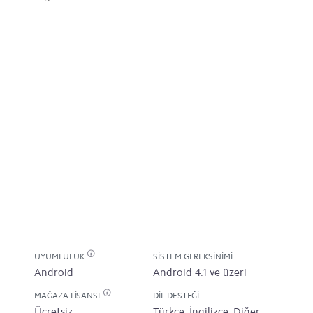
UYUMLULUK
SISTEM GEREKSINIMI
Android
Android 4.1 ve üzeri
MAĞAZA LISANSI
DIL DESTEĞI
Ücretsiz
Türkçe, İngilizce, Diğer