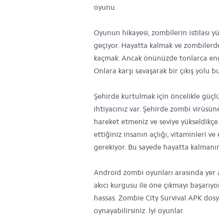
oyunu.
Oyunun hikayesi, zombilerin istilası 
geçiyor. Hayatta kalmak ve zombilerde
kaçmak. Ancak önünüzde tonlarca engel 
Onlara karşı savaşarak bir çıkış yolu 
Şehirde kurtulmak için öncelikle güçlü
ihtiyacınız var. Şehirde zombi virüsü
hareket etmeniz ve seviye yükseldikçe s
ettiğiniz insanın açlığı, vitaminleri v
gerekiyor. Bu sayede hayatta kalmanın
Android zombi oyunları arasında yer 
akıcı kurgusu ile öne çıkmayı başarıyor
hassas. Zombie City Survival APK dosy
oynayabilirsiniz. İyi oyunlar.