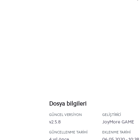
Dosya bilgileri
GÜNCEL VERSIYON
GELIŞTIRICI
v2.5.8
JoyMore GAME
GÜNCELLENME TARIHI
EKLENME TARIHI
4 yıl önce
06.05.2020 - 10:38