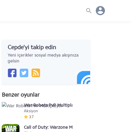
Cepde'yi takip edin
Yeni içerikler sosyal medya akışınıza
gelsin
Benzer oyunlar
War Robots PvP Multiplayer
Aksiyon
3.7
Call of Duty: Warzone Mobile