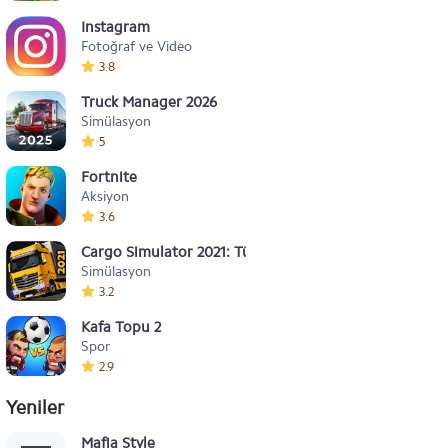
Instagram
Fotoğraf ve Video
3.8
Truck Manager 2026
Simülasyon
5
Fortnite
Aksiyon
3.6
Cargo Simulator 2021: Türkiye
Simülasyon
3.2
Kafa Topu 2
Spor
2.9
Yeniler
Mafia Style