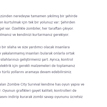
yüzünden neredeyse tamamen yıkılmış bir şehirde
n kurtulmak için tek bir yolunuz var: Şehirden
var. Özellikle zombiler, her taraftan çıkıyor.
bulmanız ve kendinizi kurtarmanız gerekiyor.
 bir silaha ve size yardımcı olacak insanlara
ne yakalanmamış insanları bularak onlarla ortak
ilahlarınızı geliştirmeniz şart. Ayrıca, kontrol
e elektrik için gerekli malzemeleri de toplamanız
 türlü yollarını aramaya devam edebilirsiniz.
alan Zombie City Survival kendine has oyun yapısı ve
. Oyunun grafikleri gayet kaliteli, kontrolleri de
asını indirip kurarak zombi savaşı oyununu ücretsiz