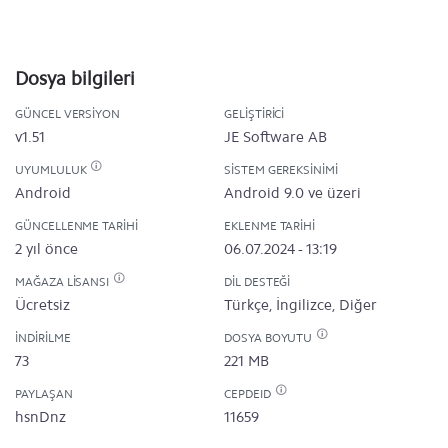
Dosya bilgileri
GÜNCEL VERSIYON
GELIŞTIRICI
v1.51
JE Software AB
UYUMLULUK
SISTEM GEREKSINIMI
Android
Android 9.0 ve üzeri
GÜNCELLENME TARIHI
EKLENME TARIHI
2 yıl önce
06.07.2024 - 13:19
MAĞAZA LISANSI
DIL DESTEĞI
Ücretsiz
Türkçe, İngilizce, Diğer
İNDIRILME
DOSYA BOYUTU
73
221 MB
PAYLAŞAN
CEPDEID
hsnDnz
11659