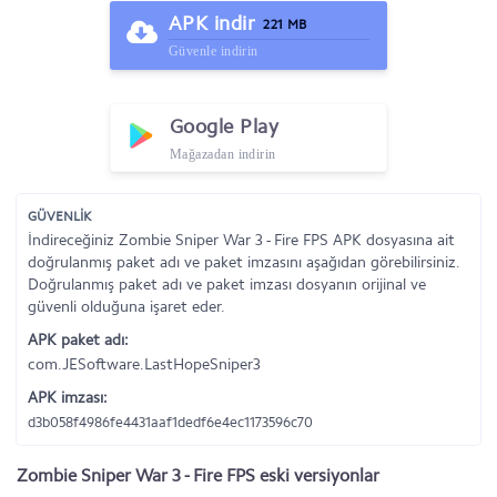
APK indir
221 MB
Güvenle indirin
Google Play
Mağazadan indirin
GÜVENLİK
İndireceğiniz Zombie Sniper War 3 - Fire FPS APK dosyasına ait
doğrulanmış paket adı ve paket imzasını aşağıdan görebilirsiniz.
Doğrulanmış paket adı ve paket imzası dosyanın orijinal ve
güvenli olduğuna işaret eder.
APK paket adı:
com.JESoftware.LastHopeSniper3
APK imzası:
d3b058f4986fe4431aaf1dedf6e4ec1173596c70
Zombie Sniper War 3 - Fire FPS eski versiyonlar