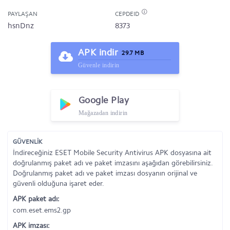
PAYLAŞAN
CEPDEID
hsnDnz
8373
APK indir
29.7 MB
Güvenle indirin
Google Play
Mağazadan indirin
GÜVENLİK
İndireceğiniz ESET Mobile Security Antivirus APK dosyasına ait
doğrulanmış paket adı ve paket imzasını aşağıdan görebilirsiniz.
Doğrulanmış paket adı ve paket imzası dosyanın orijinal ve
güvenli olduğuna işaret eder.
APK paket adı:
com.eset.ems2.gp
APK imzası: