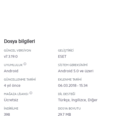
Dosya bilgileri
GÜNCEL VERSIYON
GELIŞTIRICI
v7.3.19.0
ESET
UYUMLULUK
SISTEM GEREKSINIMI
Android
Android 5.0 ve üzeri
GÜNCELLENME TARIHI
EKLENME TARIHI
4 yıl önce
06.03.2018 - 15:34
MAĞAZA LISANSI
DIL DESTEĞI
Ücretsiz
Türkçe, İngilizce, Diğer
İNDIRILME
DOSYA BOYUTU
398
29.7 MB