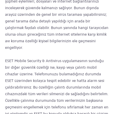
şüpheli eylemleri, dosyaları ve internet bağlantılarınızı
inceleyerek güvende kalmanızı sağlıyor. Bunun dışında
arayüz üzerinden de genel bir virüs taraması yapabilirsiniz;
genel tarama daha detaylı yapıldığı için arada bir
çalıştırmak faydalı olabilir. Bunun yanında hangi tarayıcıdan
olursa olsun gireceğiniz tüm internet sitelerine karşı kimlik
avı koruma özelliği kişisel bilgilerinizin ele geçmesini
engelliyor.
ESET Mobile Security & Antivirus uygulamasının sunduğu
bir diğer güvenlik özelliği ise, kayıp veya çalıntı mobil
cihazlar üzerine. Telefonunuzu bulamadığınız durumda
ESET üzerinden kolayca tespit edebilir ve hatta alarm sesi
çaldırabilirsiniz. Bu özelliğin çalıntı durumlarında mobil
cihazınızdaki tüm verileri silmenizi de sağladığını belirtelim.
Özellikle çalınma durumunda tüm verilerinizin başkasına
geçmesini engellemek için telefonu sıfırlamak her zaman en
iyi yöntemdir ve ESET bu konuda oldukça başarılı bir çözüm