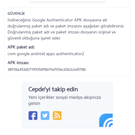
GÜVENLİK
İndireceğiniz Google Authenticator APK dosyasına ait
doğrulanmış paket adı ve paket imzasını aşağıdan görebilirsiniz.
Doğrulanmış paket adı ve paket imzası dosyanın orijinal ve
güvenli olduğuna işaret eder.
APK paket adı:
com.google.android.apps.authenticator2
APK imzası:
38918a453d07199354f8b19af05ec6562ced5788
Cepde'yi takip edin
Yeni içerikler sosyal medya akışınıza
gelsin