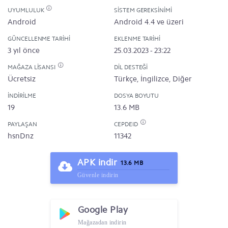
UYUMLULUK
SISTEM GEREKSINIMI
Android
Android 4.4 ve üzeri
GÜNCELLENME TARIHI
EKLENME TARIHI
3 yıl önce
25.03.2023 - 23:22
MAĞAZA LISANSI
DIL DESTEĞI
Ücretsiz
Türkçe, İngilizce, Diğer
İNDIRILME
DOSYA BOYUTU
19
13.6 MB
PAYLAŞAN
CEPDEID
hsnDnz
11342
APK indir
13.6 MB
Güvenle indirin
Google Play
Mağazadan indirin