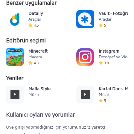
Benzer uygulamalar
Datally
Vault - Fotoğraf 
Araçlar
Araçlar
4.5
5
Editörün seçimi
Minecraft
Instagram
Macera
Fotoğraf ve Video
4.3
3.8
Yeniler
Mafia Style
Kartal Dansı Müz
Müzik
Müzik
5
Kullanıcı oyları ve yorumlar
Üye girişi yapmadığınız için yorumunuz 'ziyaretçi'