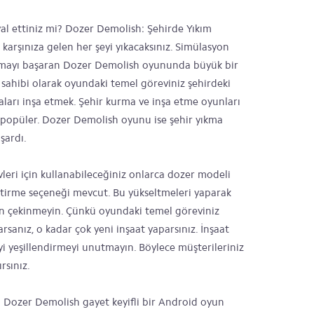
al ettiniz mi? Dozer Demolish: Şehirde Yıkım
karşınıza gelen her şeyi yıkacaksınız. Simülasyon
ıkmayı başaran Dozer Demolish oyununda büyük bir
t sahibi olarak oyundaki temel göreviniz şehirdeki
naları inşa etmek. Şehir kurma ve inşa etme oyunları
popüler. Dozer Demolish oyunu ise şehir yıkma
şardı.
leri için kullanabileceğiniz onlarca dozer modeli
iştirme seçeneği mevcut. Bu yükseltmeleri yaparak
ten çekinmeyin. Çünkü oyundaki temel göreviniz
rsanız, o kadar çok yeni inşaat yaparsınız. İnşaat
i yeşillendirmeyi unutmayın. Böylece müşterileriniz
rsınız.
n Dozer Demolish gayet keyifli bir Android oyun