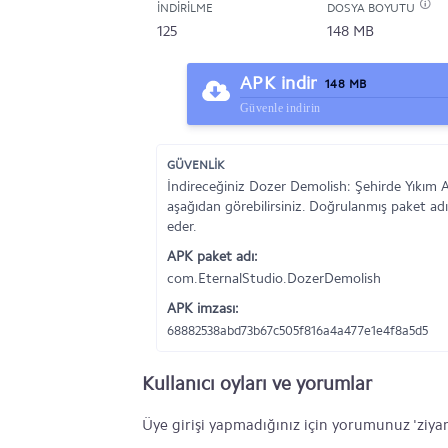
İNDIRILME
DOSYA BOYUTU
125
148 MB
APK indir
148 MB
Güvenle indirin
GÜVENLİK
İndireceğiniz Dozer Demolish: Şehirde Yıkım 
aşağıdan görebilirsiniz. Doğrulanmış paket adı
eder.
APK paket adı:
com.EternalStudio.DozerDemolish
APK imzası:
68882538abd73b67c505f816a4a477e1e4f8a5d5
Kullanıcı oyları ve yorumlar
Üye girişi yapmadığınız için yorumunuz 'ziyar