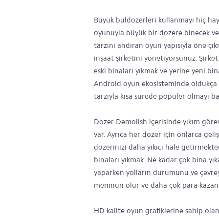
Büyük buldozerleri kullanmayı hiç hay
oyunuyla büyük bir dozere binecek ve 
tarzını andıran oyun yapısıyla öne ç
inşaat şirketini yönetiyorsunuz. Şirke
eski binaları yıkmak ve yerine yeni bi
Android oyun ekosisteminde oldukça 
tarzıyla kısa sürede popüler olmayı ba
Dozer Demolish içerisinde yıkım görev
var. Ayrıca her dozer için onlarca gel
dozerinizi daha yıkıcı hale getirmek
binaları yıkmak. Ne kadar çok bina yıka
yaparken yolların durumunu ve çevrey
memnun olur ve daha çok para kazanı
HD kalite oyun grafiklerine sahip ola