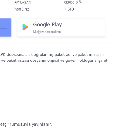
PAYLAŞAN
CEPDEID
hsnDnz
11510
Google Play
Mağazadan indirin
APK dosyasına ait doğrulanmış paket adı ve paket imzasını
 ve paket imzası dosyanın orijinal ve güvenli olduğuna işaret
etçi' rumuzuyla yayınlanır.