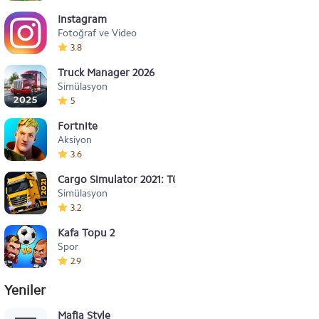
Instagram
Fotoğraf ve Video
3.8
Truck Manager 2026
Simülasyon
5
Fortnite
Aksiyon
3.6
Cargo Simulator 2021: Türkiye
Simülasyon
3.2
Kafa Topu 2
Spor
2.9
Yeniler
Mafia Style