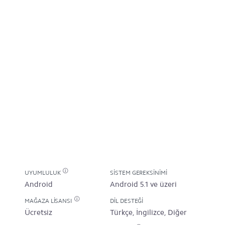
UYUMLULUK
SISTEM GEREKSINIMI
Android
Android 5.1 ve üzeri
MAĞAZA LISANSI
DIL DESTEĞI
Ücretsiz
Türkçe, İngilizce, Diğer