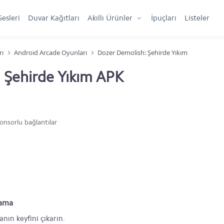
Sesleri
Duvar Kağıtları
Akıllı Ürünler
İpuçları
Listeler
rı
Android Arcade Oyunları
Dozer Demolish: Şehirde Yıkım
 Şehirde Yıkım APK
onsorlu bağlantılar
lama
nın keyfini çıkarın.