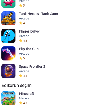
Arcade
5
Tank Heroes - Tank Games
Arcade
4
Finger Driver
Arcade
4.5
Flip the Gun
Arcade
5
Space Frontier 2
Arcade
4.5
Editörün seçimi
Minecraft
Macera
4.3