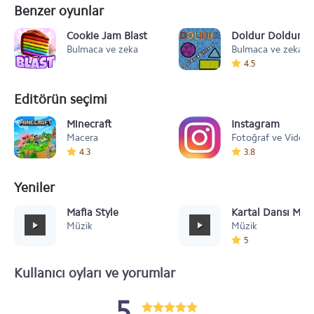
Benzer oyunlar
Cookie Jam Blast
Doldur Doldurabil
Bulmaca ve zeka
Bulmaca ve zeka
4.5
Editörün seçimi
Minecraft
Instagram
Macera
Fotoğraf ve Video
4.3
3.8
Yeniler
Mafia Style
Kartal Dansı Müz
Müzik
Müzik
5
Kullanıcı oyları ve yorumlar
5