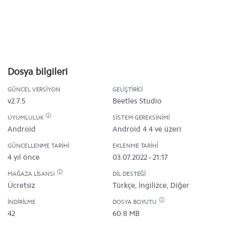
Dosya bilgileri
GÜNCEL VERSIYON
GELIŞTIRICI
v2.7.5
Beetles Studio
UYUMLULUK
SISTEM GEREKSINIMI
Android
Android 4.4 ve üzeri
GÜNCELLENME TARIHI
EKLENME TARIHI
4 yıl önce
03.07.2022 - 21:17
MAĞAZA LISANSI
DIL DESTEĞI
Ücretsiz
Türkçe, İngilizce, Diğer
İNDIRILME
DOSYA BOYUTU
42
60.8 MB