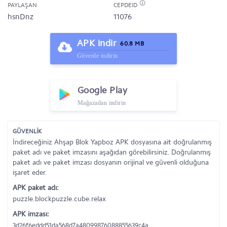
PAYLAŞAN
CEPDEID
hsnDnz
11076
APK indir
60.8 MB
Güvenle indirin
Google Play
Mağazadan indirin
GÜVENLİK
İndireceğiniz Ahşap Blok Yapboz APK dosyasına ait doğrulanmış
paket adı ve paket imzasını aşağıdan görebilirsiniz. Doğrulanmış
paket adı ve paket imzası dosyanın orijinal ve güvenli olduğuna
işaret eder.
APK paket adı:
puzzle.blockpuzzle.cube.relax
APK imzası:
3d26f6eddd51da568d7a48099876088855639c4a