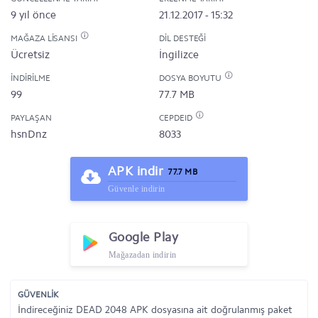
9 yıl önce
21.12.2017 - 15:32
MAĞAZA LISANSI
DIL DESTEĞI
Ücretsiz
İngilizce
İNDIRILME
DOSYA BOYUTU
99
77.7 MB
PAYLAŞAN
CEPDEID
hsnDnz
8033
APK indir
77.7 MB
Güvenle indirin
Google Play
Mağazadan indirin
GÜVENLİK
İndireceğiniz DEAD 2048 APK dosyasına ait doğrulanmış paket