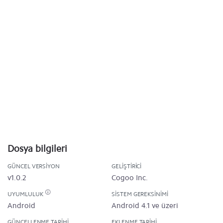
Dosya bilgileri
GÜNCEL VERSIYON
GELIŞTIRICI
v1.0.2
Cogoo Inc.
UYUMLULUK
SISTEM GEREKSINIMI
Android
Android 4.1 ve üzeri
GÜNCELLENME TARIHI
EKLENME TARIHI