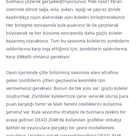
bulmaca çözerek gerçekleştiriyorsunuz. Peki nasıl? Ekran
üzerinde elinizi sağa, sola, yukarı, aşağı ve çapraz yönde
kaydırdıkça oyun alanındaki aynı kuleleri birleştireceksiniz.
Her birleşme sonrasında kule puanınız iki ile çarpılarak
büyüyecek ve her büyüme sonrasında daha güçlü kuleler
kazanmış olacaksınız. Tüm bu savunma kulelerini zombilerin
saldırılarına karşı inşa ettiğiniz için, zombilerin saldırılarına
karşı dikkatli olmanız gerekiyor.
Oyun içerisinde çitle bölünmüş savunma alanı etrafına
gelen zombilerin çitleri geçmesine kesinlikle izin
vermemeniz gerekiyor. Bunun da tek yolu var: güçlü kuleler
oluşturmak. Zombiler kulelerinize zarar verecek olursa para
puan karşılığı tamir ve silah temini özelliklerini kullanma
şansınız var. Kule savunma stratejisi ile bulmaca zevkini bir
araya getiren DEAD 2048'de kullanılan grafikler oldukça
kaliteli ve oyunculara gerçekçi bir çevre modellemesi
sunulmuş. Ücretsiz olarak oynayabileceğiniz DEAD 2048