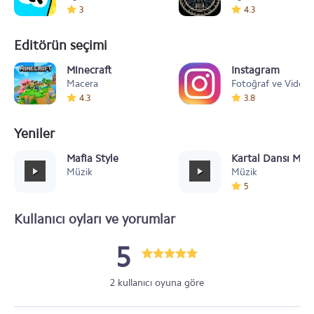
3
4.3
Editörün seçimi
Minecraft
Instagram
Macera
Fotoğraf ve Video
4.3
3.8
Yeniler
Mafia Style
Kartal Dansı Müz
Müzik
Müzik
5
Kullanıcı oyları ve yorumlar
5
2 kullanıcı oyuna göre