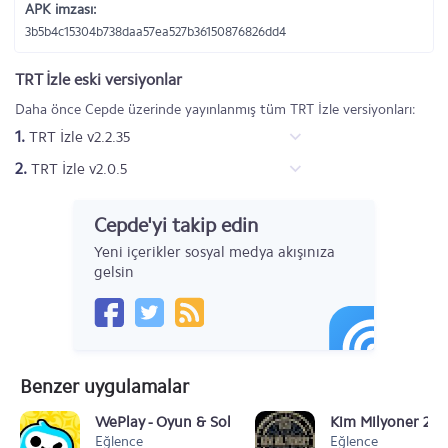
APK imzası:
3b5b4c15304b738daa57ea527b36150876826dd4
TRT İzle eski versiyonlar
Daha önce Cepde üzerinde yayınlanmış tüm TRT İzle versiyonları:
1.
TRT İzle v2.2.35
2.
TRT İzle v2.0.5
Cepde'yi takip edin
Yeni içerikler sosyal medya akışınıza
gelsin
Benzer uygulamalar
WePlay - Oyun & Sohbet
Kim Milyoner 2018
Eğlence
Eğlence