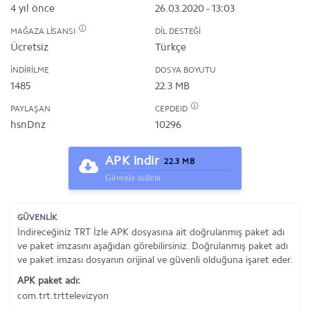
4 yıl önce
26.03.2020 - 13:03
MAĞAZA LISANSI
DIL DESTEĞI
Ücretsiz
Türkçe
İNDIRILME
DOSYA BOYUTU
1485
22.3 MB
PAYLAŞAN
CEPDEID
hsnDnz
10296
APK indir
22.3 MB
Güvenle indirin
GÜVENLİK
İndireceğiniz TRT İzle APK dosyasına ait doğrulanmış paket adı
ve paket imzasını aşağıdan görebilirsiniz. Doğrulanmış paket adı
ve paket imzası dosyanın orijinal ve güvenli olduğuna işaret eder.
APK paket adı:
com.trt.trttelevizyon