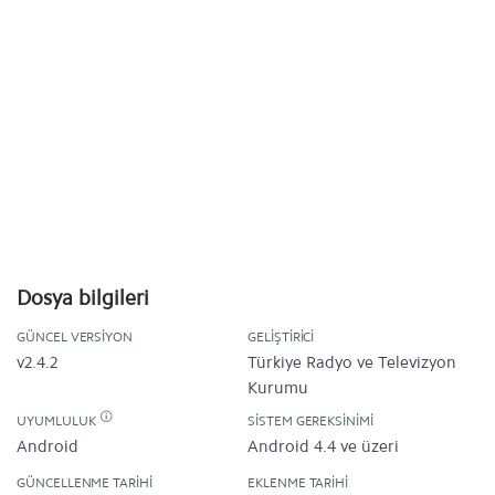
Dosya bilgileri
GÜNCEL VERSIYON
GELIŞTIRICI
v2.4.2
Türkiye Radyo ve Televizyon
Kurumu
UYUMLULUK
SISTEM GEREKSINIMI
Android
Android 4.4 ve üzeri
GÜNCELLENME TARIHI
EKLENME TARIHI