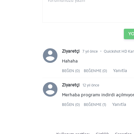
Y
⋅
Ziyaretçi
7 yıl önce
Quickshot HD Kame
Hahaha
Yanıtla
BEĞEN (0)
BEĞENME (0)
Ziyaretçi
12 yıl önce
Merhaba programı indirdi açılmıyor s
Yanıtla
BEĞEN (0)
BEĞENME (1)