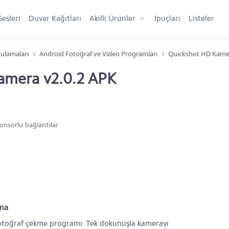
Sesleri
Duvar Kağıtları
Akıllı Ürünler
İpuçları
Listeler
ulamaları
Android Fotoğraf ve Video Programları
Quickshot HD Kamer
amera v2.0.2 APK
onsorlu bağlantılar
ama
fotoğraf çekme programı. Tek dokunuşla kamerayı