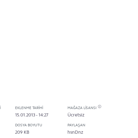
I
EKLENME TARIHI
MAĞAZA LISANSI
15.01.2013 - 14:27
Ücretsiz
DOSYA BOYUTU
PAYLAŞAN
209 KB
hsnDnz