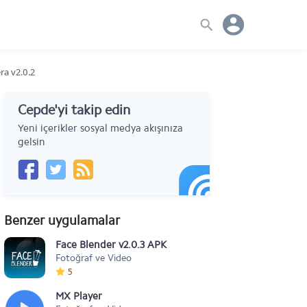
a v2.0.2
Cepde'yi takip edin
Yeni içerikler sosyal medya akışınıza
gelsin
Benzer uygulamalar
Face Blender v2.0.3 APK
Fotoğraf ve Video
5
MX Player