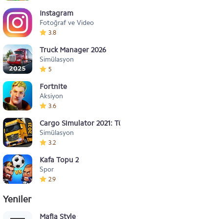
Instagram
Fotoğraf ve Video
3.8
Truck Manager 2026
Simülasyon
5
Fortnite
Aksiyon
3.6
Cargo Simulator 2021: Türkiye
Simülasyon
3.2
Kafa Topu 2
Spor
2.9
Yeniler
Mafia Style