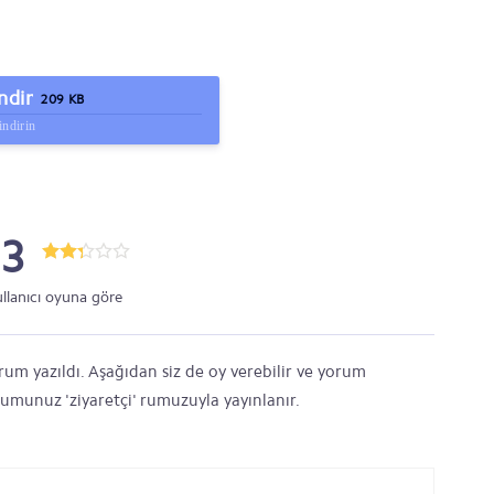
ndir
209 KB
indirin
.3
ullanıcı oyuna göre
um yazıldı. Aşağıdan siz de oy verebilir ve yorum
orumunuz 'ziyaretçi' rumuzuyla yayınlanır.