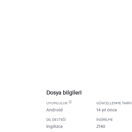
Dosya bilgileri
UYUMLULUK
GÜNCELLENME TARIH
Android
14 yıl önce
DIL DESTEĞI
İNDIRILME
İngilizce
2140