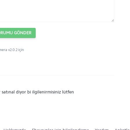
ORUMU GÖNDER
ra v2.0.2 için
atınal diyor bi ilgilenirmisiniz lütfen