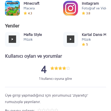
Minecraft
Instagram
Macera
Fotoğraf ve Video
4.3
3.8
Yeniler
Mafia Style
Kartal Dansı Müz
Müzik
Müzik
5
Kullanıcı oyları ve yorumlar
4
1 kullanıcı oyuna göre
Üye girişi yapmadığınız için yorumunuz 'ziyaretçi'
rumuzuyla yayınlanır.
Bu oyunu oylayın: