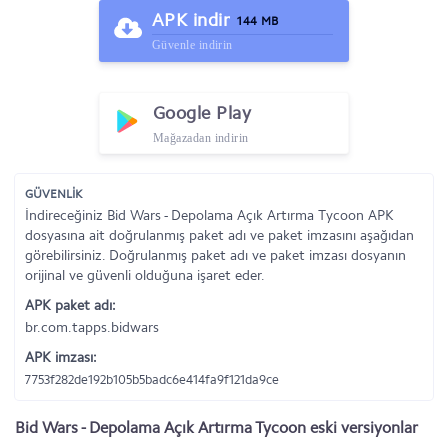
APK indir
144 MB
Güvenle indirin
Google Play
Mağazadan indirin
GÜVENLİK
İndireceğiniz Bid Wars - Depolama Açık Artırma Tycoon APK
dosyasına ait doğrulanmış paket adı ve paket imzasını aşağıdan
görebilirsiniz. Doğrulanmış paket adı ve paket imzası dosyanın
orijinal ve güvenli olduğuna işaret eder.
APK paket adı:
br.com.tapps.bidwars
APK imzası:
7753f282de192b105b5badc6e414fa9f121da9ce
Bid Wars - Depolama Açık Artırma Tycoon eski versiyonlar