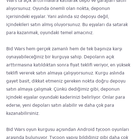
Wars'ta açık arttırmalara katılarak depo ve garajları satın
alıyorsunuz. Oyunda önemli olan nokta, deponun
içerisindeki eşyalar. Yani aslında siz depoyu değil,
içindekileri satın almış oluyorsunuz. Bu eşyaları da satarak
para kazanmak, oyundaki temel amacınız.
Bid Wars hem gerçek zamanlı hem de tek başınıza karşı
oynayabileceğiniz bir kurguya sahip. Depoların açık
arttırmasına katıldıktan sonra fiyat teklifi veriyor, en yüksek
teklifi vererek satın almaya çalışıyorsunuz. Kurgu aslında
gayet basit, dikkat etmeniz gereken nokta doğru depoyu
satın almaya çalışmak. Çünkü dediğimiz gibi, deponun
içindeki eşyalar oyundaki kaderinizi belirliyor. Onlar para
ederse, yeni depoları satın alabilir ve daha çok para
kazanabilirsiniz.
Bid Wars oyun kurgusu açısından Android tycoon oyunları
arasında bulunuyor. Tycoon yapısı bildiğiniz gibi daha çok