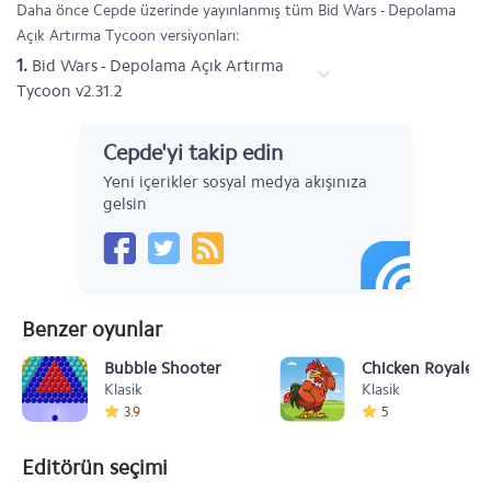
Daha önce Cepde üzerinde yayınlanmış tüm Bid Wars - Depolama
Açık Artırma Tycoon versiyonları:
1.
Bid Wars - Depolama Açık Artırma
Tycoon v2.31.2
Cepde'yi takip edin
Yeni içerikler sosyal medya akışınıza
gelsin
Benzer oyunlar
Bubble Shooter
Chicken Royale A
Klasik
Klasik
3.9
5
Editörün seçimi