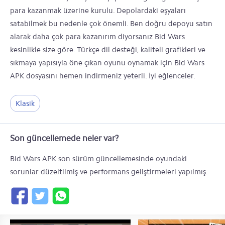
para kazanmak üzerine kurulu. Depolardaki eşyaları
satabilmek bu nedenle çok önemli. Ben doğru depoyu satın
alarak daha çok para kazanırım diyorsanız Bid Wars
kesinlikle size göre. Türkçe dil desteği, kaliteli grafikleri ve
sıkmaya yapısıyla öne çıkan oyunu oynamak için Bid Wars
APK dosyasını hemen indirmeniz yeterli. İyi eğlenceler.
Klasik
Son güncellemede neler var?
Bid Wars APK son sürüm güncellemesinde oyundaki
sorunlar düzeltilmiş ve performans geliştirmeleri yapılmış.