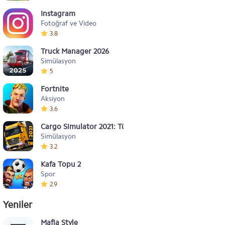
Instagram
Fotoğraf ve Video
3.8
Truck Manager 2026
Simülasyon
5
Fortnite
Aksiyon
3.6
Cargo Simulator 2021: Türkiye
Simülasyon
3.2
Kafa Topu 2
Spor
2.9
Yeniler
Mafia Style