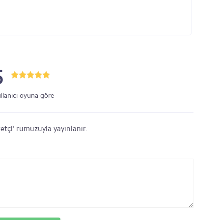
5
ullanıcı oyuna göre
etçi' rumuzuyla yayınlanır.