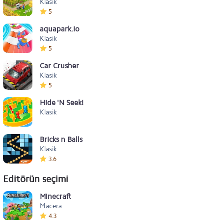
Klasik
5
aquapark.io
Klasik
5
Car Crusher
Klasik
5
Hide 'N Seek!
Klasik
Bricks n Balls
Klasik
3.6
Editörün seçimi
Minecraft
Macera
4.3