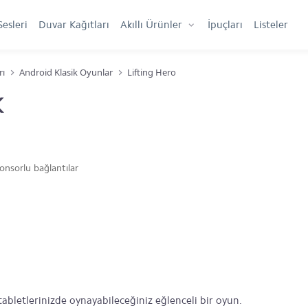
Sesleri
Duvar Kağıtları
Akıllı Ürünler
İpuçları
Listeler
rı
Android Klasik Oyunlar
Lifting Hero
K
onsorlu bağlantılar
tabletlerinizde oynayabileceğiniz eğlenceli bir oyun.