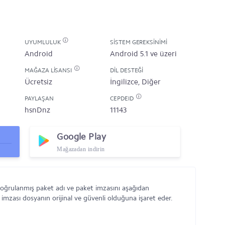
UYUMLULUK
SISTEM GEREKSINIMI
Android
Android 5.1 ve üzeri
MAĞAZA LISANSI
DIL DESTEĞI
Ücretsiz
İngilizce, Diğer
PAYLAŞAN
CEPDEID
hsnDnz
11143
Google Play
Mağazadan indirin
doğrulanmış paket adı ve paket imzasını aşağıdan
 imzası dosyanın orijinal ve güvenli olduğuna işaret eder.