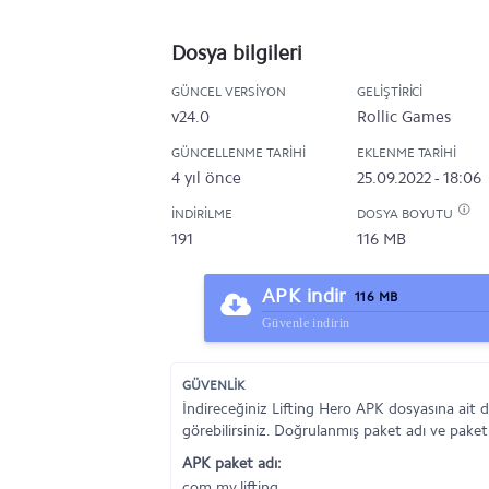
Dosya bilgileri
GÜNCEL VERSIYON
GELIŞTIRICI
v24.0
Rollic Games
GÜNCELLENME TARIHI
EKLENME TARIHI
4 yıl önce
25.09.2022 - 18:06
İNDIRILME
DOSYA BOYUTU
191
116 MB
APK indir
116 MB
Güvenle indirin
GÜVENLİK
İndireceğiniz Lifting Hero APK dosyasına ait 
görebilirsiniz. Doğrulanmış paket adı ve paket
APK paket adı:
com.my.lifting