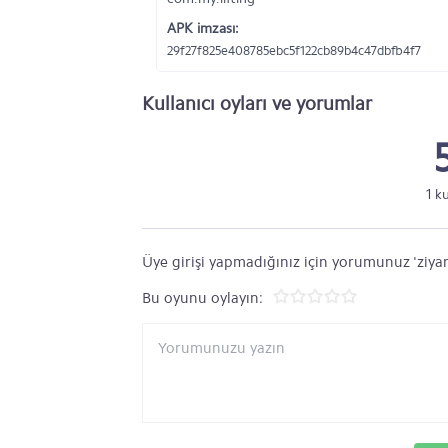
APK imzası:
29f27f825e408785ebc5f122cb89b4c47dbfb4f7
Kullanıcı oyları ve yorumlar
1 k
Üye girişi yapmadığınız için yorumunuz 'ziyar
Bu oyunu oylayın: