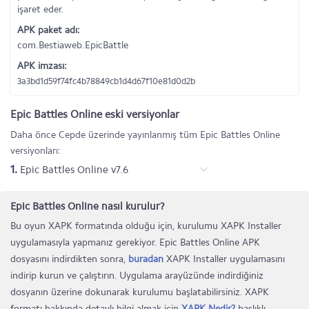
işaret eder.
APK paket adı:
com.Bestiaweb.EpicBattle
APK imzası:
3a3bd1d59f74fc4b78849cb1d4d67f10e81d0d2b
Epic Battles Online eski versiyonlar
Daha önce Cepde üzerinde yayınlanmış tüm Epic Battles Online
versiyonları:
1.
Epic Battles Online v7.6
Epic Battles Online nasıl kurulur?
Bu oyun XAPK formatında olduğu için, kurulumu XAPK Installer
uygulamasıyla yapmanız gerekiyor. Epic Battles Online APK
dosyasını indirdikten sonra,
buradan
XAPK Installer uygulamasını
indirip kurun ve çalıştırın. Uygulama arayüzünde indirdiğiniz
dosyanın üzerine dokunarak kurulumu başlatabilirsiniz. XAPK
formatı hakkında detaylı bilgi almak için
XAPK Nedir?
başlıklı