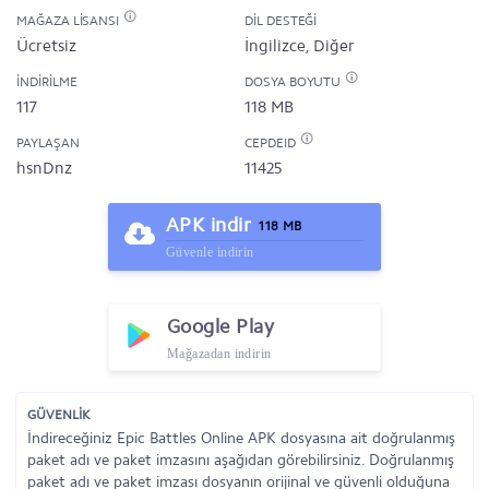
MAĞAZA LISANSI
DIL DESTEĞI
Ücretsiz
İngilizce, Diğer
İNDIRILME
DOSYA BOYUTU
117
118 MB
PAYLAŞAN
CEPDEID
hsnDnz
11425
APK indir
118 MB
Güvenle indirin
Google Play
Mağazadan indirin
GÜVENLİK
İndireceğiniz Epic Battles Online APK dosyasına ait doğrulanmış
paket adı ve paket imzasını aşağıdan görebilirsiniz. Doğrulanmış
paket adı ve paket imzası dosyanın orijinal ve güvenli olduğuna