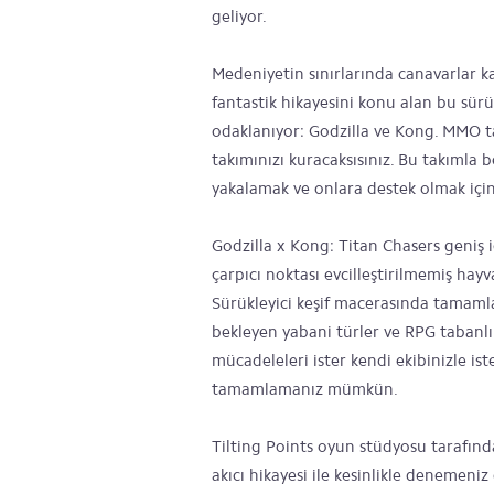
geliyor.
Medeniyetin sınırlarında canavarlar ka
fantastik hikayesini konu alan bu sürü
odaklanıyor: Godzilla ve Kong. MMO t
takımınızı kuracaksısınız. Bu takımla 
yakalamak ve onlara destek olmak içi
Godzilla x Kong: Titan Chasers geniş i
çarpıcı noktası evcilleştirilmemiş hay
Sürükleyici keşif macerasında tamaml
bekleyen yabani türler ve RPG tabanlı
mücadeleleri ister kendi ekibinizle is
tamamlamanız mümkün.
Tilting Points oyun stüdyosu tarafınd
akıcı hikayesi ile kesinlikle denemeni