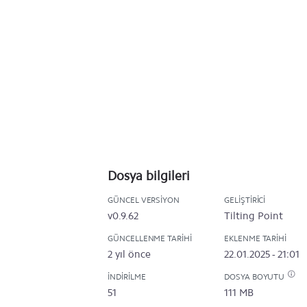
Dosya bilgileri
GÜNCEL VERSIYON
GELIŞTIRICI
v0.9.62
Tilting Point
GÜNCELLENME TARIHI
EKLENME TARIHI
2 yıl önce
22.01.2025 - 21:01
İNDIRILME
DOSYA BOYUTU
51
111 MB