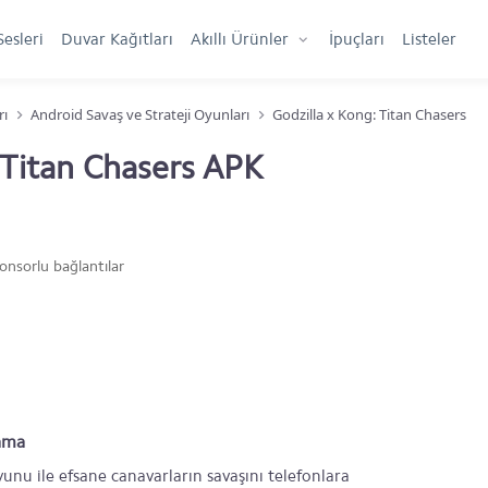
Sesleri
Duvar Kağıtları
Akıllı Ürünler
İpuçları
Listeler
rı
Android Savaş ve Strateji Oyunları
Godzilla x Kong: Titan Chasers
 Titan Chasers APK
onsorlu bağlantılar
lama
unu ile efsane canavarların savaşını telefonlara