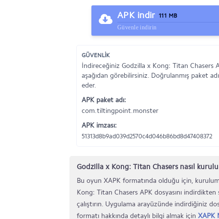
APK indir
111 MB
Güvenle indirin
GÜVENLİK
İndireceğiniz Godzilla x Kong: Titan Chasers 
aşağıdan görebilirsiniz. Doğrulanmış paket adı
eder.
APK paket adı:
com.tiltingpoint.monster
APK imzası:
51313d8b9ad039d2570c4d046b86bd8d47408372
Godzilla x Kong: Titan Chasers nasıl kurulu
Bu oyun XAPK formatında olduğu için, kurulumu
Kong: Titan Chasers APK dosyasını indirdikten
çalıştırın. Uygulama arayüzünde indirdiğiniz d
formatı hakkında detaylı bilgi almak için
XAPK N