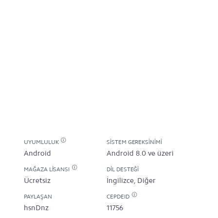
UYUMLULUK
SISTEM GEREKSINIMI
Android
Android 8.0 ve üzeri
MAĞAZA LISANSI
DIL DESTEĞI
Ücretsiz
İngilizce, Diğer
PAYLAŞAN
CEPDEID
hsnDnz
11756