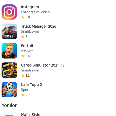
Instagram
Fotoğraf ve Video
3.8
Truck Manager 2026
Simülasyon
5
Fortnite
Aksiyon
3.6
Cargo Simulator 2021: Türkiye
Simülasyon
3.2
Kafa Topu 2
Spor
2.9
Yeniler
Mafia Style