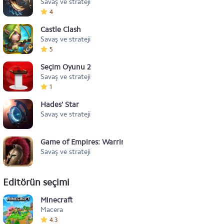
Savaş ve strateji
4
Castle Clash
Savaş ve strateji
5
Seçim Oyunu 2
Savaş ve strateji
1
Hades' Star
Savaş ve strateji
Game of Empires: Warring Realms
Savaş ve strateji
Editörün seçimi
Minecraft
Macera
4.3