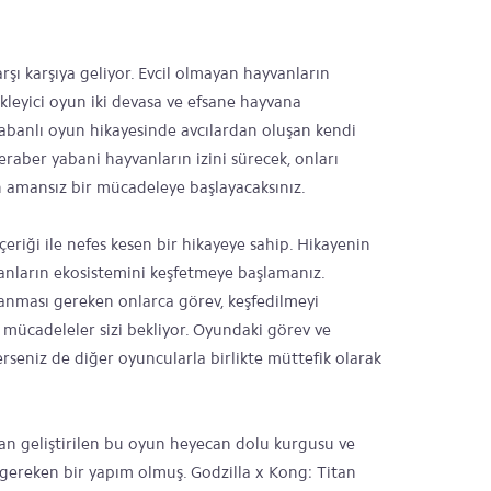
rşı karşıya geliyor. Evcil olmayan hayvanların
kleyici oyun iki devasa ve efsane hayvana
abanlı oyun hikayesinde avcılardan oluşan kendi
beraber yabani hayvanların izini sürecek, onları
n amansız bir mücadeleye başlayacaksınız.
çeriği ile nefes kesen bir hikayeye sahip. Hikayenin
vanların ekosistemini keşfetmeye başlamanız.
anması gereken onlarca görev, keşfedilmeyi
 mücadeleler sizi bekliyor. Oyundaki görev ve
terseniz de diğer oyuncularla birlikte müttefik olarak
an geliştirilen bu oyun heyecan dolu kurgusu ve
z gereken bir yapım olmuş. Godzilla x Kong: Titan