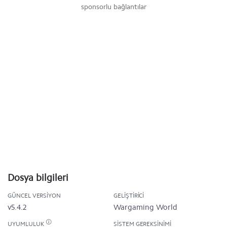
sponsorlu bağlantılar
Dosya bilgileri
GÜNCEL VERSIYON
GELIŞTIRICI
v5.4.2
Wargaming World
UYUMLULUK
SISTEM GEREKSINIMI