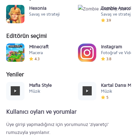
Hexonia
Zombie Anarchy:
Savaş ve strateji
Savaş ve strateji
3.9
Editörün seçimi
Minecraft
Instagram
Macera
Fotoğraf ve Video
4.3
3.8
Yeniler
Mafia Style
Kartal Dansı Müz
Müzik
Müzik
5
Kullanıcı oyları ve yorumlar
Üye girişi yapmadığınız için yorumunuz 'ziyaretçi'
rumuzuyla yayınlanır.