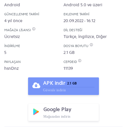
Android
Android 5.0 ve üzeri
GÜNCELLENME TARIHI
EKLENME TARIHI
4 yıl önce
20.09.2022 - 16:12
MAĞAZA LISANSI
DIL DESTEĞI
Ücretsiz
Türkçe, İngilizce, Diğer
İNDIRILME
DOSYA BOYUTU
5
2.1 GB
PAYLAŞAN
CEPDEID
hsnDnz
11139
APK indir
2.1 GB
Güvenle indirin
Google Play
Mağazadan indirin