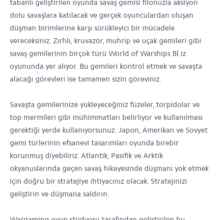
tabanlı geliştirilen oyunda savaş gemisi filonuzla aksiyon
dolu savaşlara katılacak ve gerçek oyunculardan oluşan
düşman birimlerine karşı sürükleyici bir mücadele
vereceksiniz. Zırhlı, kruvazör, muhrip ve uçak gemileri gibi
savaş gemilerinin birçok türü World of Warships Bl.iz
oyununda yer alıyor. Bu gemileri kontrol etmek ve savaşta
alacağı görevleri ise tamamen sizin göreviniz.
Savaşta gemilerinize yükleyeceğiniz füzeler, torpidolar ve
top mermileri gibi mühimmatları belirliyor ve kullanılması
gerektiği yerde kullanıyorsunuz. Japon, Amerikan ve Sovyet
gemi türlerinin efsanevi tasarımları oyunda birebir
korunmuş diyebiliriz. Atlantik, Pasifik ve Arktik
okyanuslarında geçen savaş hikayesinde düşmanı yok etmek
için doğru bir stratejiye ihtiyacınız olacak. Stratejinizi
geliştirin ve düşmana saldırın.
Wargaming oyun stüdyosu tarafından geliştirilen bu