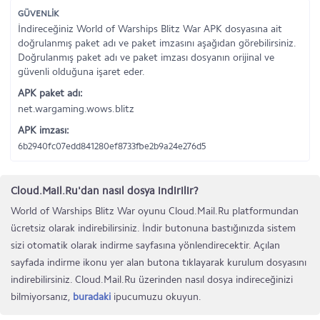
GÜVENLİK
İndireceğiniz World of Warships Blitz War APK dosyasına ait
doğrulanmış paket adı ve paket imzasını aşağıdan görebilirsiniz.
Doğrulanmış paket adı ve paket imzası dosyanın orijinal ve
güvenli olduğuna işaret eder.
APK paket adı:
net.wargaming.wows.blitz
APK imzası:
6b2940fc07edd841280ef8733fbe2b9a24e276d5
Cloud.Mail.Ru'dan nasıl dosya indirilir?
World of Warships Blitz War oyunu Cloud.Mail.Ru platformundan
ücretsiz olarak indirebilirsiniz. İndir butonuna bastığınızda sistem
sizi otomatik olarak indirme sayfasına yönlendirecektir. Açılan
sayfada indirme ikonu yer alan butona tıklayarak kurulum dosyasını
indirebilirsiniz. Cloud.Mail.Ru üzerinden nasıl dosya indireceğinizi
bilmiyorsanız,
buradaki
ipucumuzu okuyun.