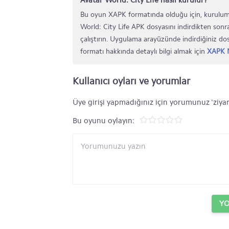
Avatar World: City Life nasıl kurulur?
Bu oyun XAPK formatında olduğu için, kurulumu
World: City Life APK dosyasını indirdikten sonr
çalıştırın. Uygulama arayüzünde indirdiğiniz d
formatı hakkında detaylı bilgi almak için
XAPK N
Kullanıcı oyları ve yorumlar
Üye girişi yapmadığınız için yorumunuz 'ziyar
Bu oyunu oylayın:
Y