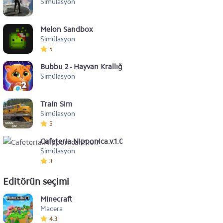
Simülasyon
Melon Sandbox
Simülasyon
5
Bubbu 2 - Hayvan Krallığım
Simülasyon
Train Sim
Simülasyon
5
Cafeteria.Nipponica.v.1.0.7
Simülasyon
3
Editörün seçimi
Minecraft
Macera
4.3