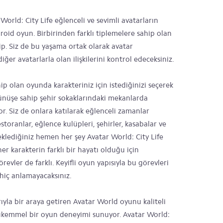
World: City Life eğlenceli ve sevimli avatarların
roid oyun. Birbirinden farklı tiplemelere sahip olan
p. Siz de bu yaşama ortak olarak avatar
ğer avatarlarla olan ilişkilerini kontrol edeceksiniz.
hip olan oyunda karakteriniz için istediğinizi seçerek
örünüşe sahip şehir sokaklarındaki mekanlarda
yor. Siz de onlara katılarak eğlenceli zamanlar
restoranlar, eğlence kulüpleri, şehirler, kasabalar ve
klediğiniz hemen her şey Avatar World: City Life
er karakterin farklı bir hayatı olduğu için
vler de farklı. Keyifli oyun yapısıyla bu görevleri
hiç anlamayacaksınız.
ıyla bir araya getiren Avatar World oyunu kaliteli
e mükemmel bir oyun deneyimi sunuyor. Avatar World: