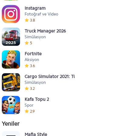
Instagram
Fotoğraf ve Video
3.8
Truck Manager 2026
Simülasyon
5
Fortnite
Aksiyon
3.6
Cargo Simulator 2021: Türkiye
Simülasyon
3.2
Kafa Topu 2
Spor
2.9
Yeniler
Mafia Style