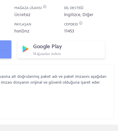
MAĞAZA LISANSI
DIL DESTEĞI
Ücretsiz
İngilizce, Diğer
PAYLAŞAN
CEPDEID
hsnDnz
11453
Google Play
Mağazadan indirin
yasına ait doğrulanmış paket adı ve paket imzasını aşağıdan
 imzası dosyanın orijinal ve güvenli olduğuna işaret eder.