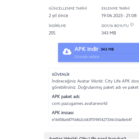
GÜNCELLENME TARIHI
EKLENME TARIHI
2 yıl önce
19.06.2023 - 21:08
İNDIRILME
DOSYA BOYUTU
255
343 MB
APK indir
343 MB
Güvenle indirin
GÜVENLİK
İndireceğiniz Avatar World: City Life APK dos
görebilirsiniz. Doğrulanmış paket adı ve paket
APK paket adı:
com.pazugames.avatarworld
APK imzası:
e14458a687fd4b2cd43f51981427334c0da8e64f