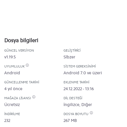
Dosya bilgileri
GÜNCEL VERSIYON
GELIŞTIRICI
v1.19.5
Slbzer
UYUMLULUK
SISTEM GEREKSINIMI
Android
Android 7.0 ve üzeri
GÜNCELLENME TARIHI
EKLENME TARIHI
4 yıl önce
24.12.2022 - 13:16
MAĞAZA LISANSI
DIL DESTEĞI
Ücretsiz
İngilizce, Diğer
İNDIRILME
DOSYA BOYUTU
232
267 MB