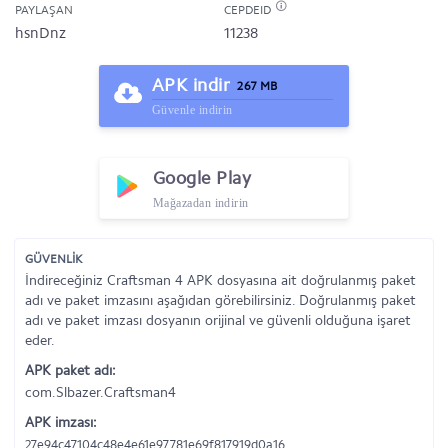
PAYLAŞAN
CEPDEID
hsnDnz
11238
APK indir
267 MB
Güvenle indirin
Google Play
Mağazadan indirin
GÜVENLİK
İndireceğiniz Craftsman 4 APK dosyasına ait doğrulanmış paket
adı ve paket imzasını aşağıdan görebilirsiniz. Doğrulanmış paket
adı ve paket imzası dosyanın orijinal ve güvenli olduğuna işaret
eder.
APK paket adı:
com.Slbazer.Craftsman4
APK imzası:
27e94c47104c48e4e61e97781e69f817919d0a16