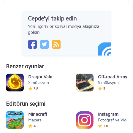
Cepde'yi takip edin
Yeni içerikler sosyal medya akışınıza
gelsin
Benzer oyunlar
DragonVale
Off-road Army Tr
Simülasyon
Simülasyon
3.8
5
Editörün seçimi
Minecraft
Instagram
Macera
Fotoğraf ve Video
4.3
3.8