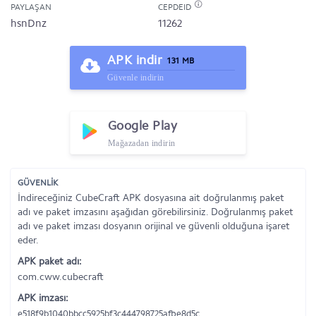
PAYLAŞAN
CEPDEID
hsnDnz
11262
APK indir
131 MB
Güvenle indirin
Google Play
Mağazadan indirin
GÜVENLİK
İndireceğiniz CubeCraft APK dosyasına ait doğrulanmış paket
adı ve paket imzasını aşağıdan görebilirsiniz. Doğrulanmış paket
adı ve paket imzası dosyanın orijinal ve güvenli olduğuna işaret
eder.
APK paket adı:
com.cww.cubecraft
APK imzası:
e518f9b1040bbcc5925bf3c444798725afbe8d5c