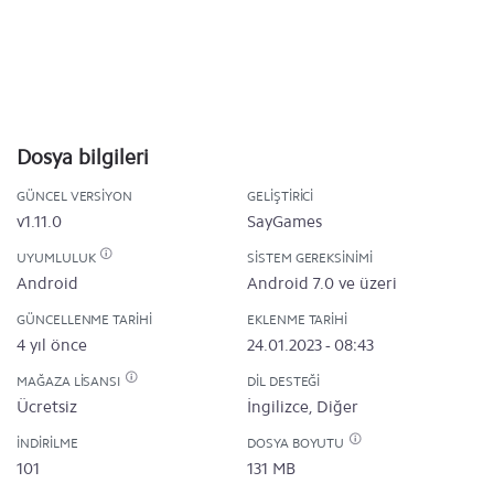
Dosya bilgileri
GÜNCEL VERSIYON
GELIŞTIRICI
v1.11.0
SayGames
UYUMLULUK
SISTEM GEREKSINIMI
Android
Android 7.0 ve üzeri
GÜNCELLENME TARIHI
EKLENME TARIHI
4 yıl önce
24.01.2023 - 08:43
MAĞAZA LISANSI
DIL DESTEĞI
Ücretsiz
İngilizce, Diğer
İNDIRILME
DOSYA BOYUTU
101
131 MB