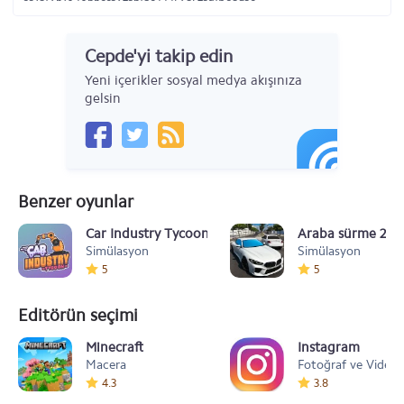
Cepde'yi takip edin
Yeni içerikler sosyal medya akışınıza
gelsin
Benzer oyunlar
Car Industry Tycoon - Idle Car Factory Simulator
Araba sürme 2024
Simülasyon
Simülasyon
5
5
Editörün seçimi
Minecraft
Instagram
Macera
Fotoğraf ve Video
4.3
3.8