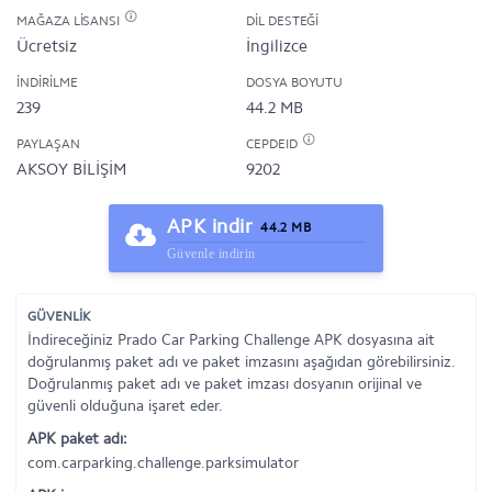
MAĞAZA LISANSI
DIL DESTEĞI
Ücretsiz
İngilizce
İNDIRILME
DOSYA BOYUTU
239
44.2 MB
PAYLAŞAN
CEPDEID
AKSOY BİLİŞİM
9202
APK indir
44.2 MB
Güvenle indirin
GÜVENLİK
İndireceğiniz Prado Car Parking Challenge APK dosyasına ait
doğrulanmış paket adı ve paket imzasını aşağıdan görebilirsiniz.
Doğrulanmış paket adı ve paket imzası dosyanın orijinal ve
güvenli olduğuna işaret eder.
APK paket adı:
com.carparking.challenge.parksimulator