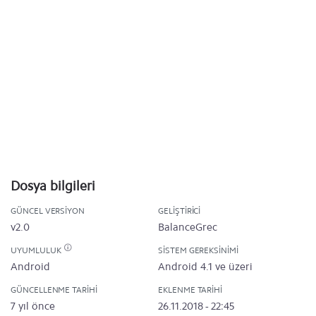
Dosya bilgileri
GÜNCEL VERSIYON
GELIŞTIRICI
v2.0
BalanceGrec
UYUMLULUK
SISTEM GEREKSINIMI
Android
Android 4.1 ve üzeri
GÜNCELLENME TARIHI
EKLENME TARIHI
7 yıl önce
26.11.2018 - 22:45