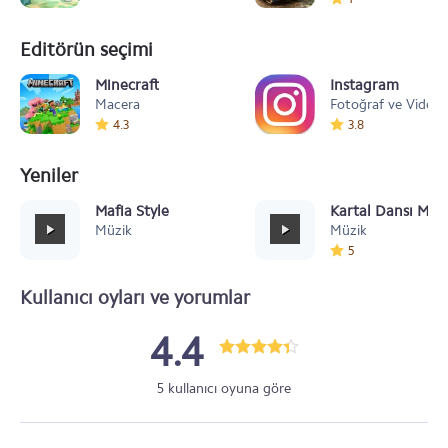
Editörün seçimi
Minecraft
Instagram
Macera
Fotoğraf ve Video
4.3
3.8
Yeniler
Mafia Style
Kartal Dansı Müz
Müzik
Müzik
5
Kullanıcı oyları ve yorumlar
4.4
5 kullanıcı oyuna göre