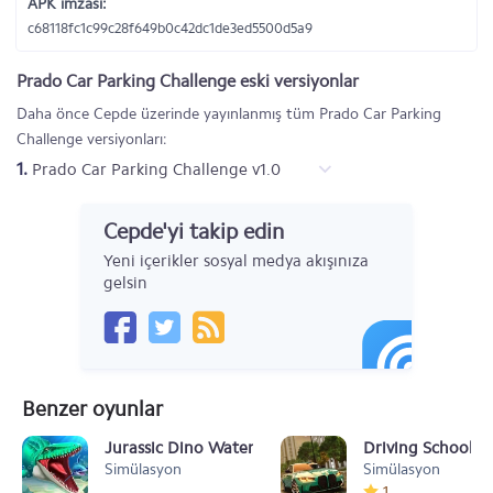
APK imzası:
c68118fc1c99c28f649b0c42dc1de3ed5500d5a9
Prado Car Parking Challenge eski versiyonlar
Daha önce Cepde üzerinde yayınlanmış tüm Prado Car Parking
Challenge versiyonları:
1.
Prado Car Parking Challenge v1.0
Cepde'yi takip edin
Yeni içerikler sosyal medya akışınıza
gelsin
Benzer oyunlar
Jurassic Dino Water World
Driving School S
Simülasyon
Simülasyon
1