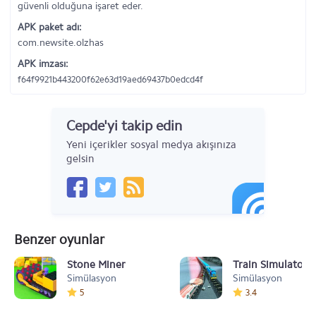
güvenli olduğuna işaret eder.
APK paket adı:
com.newsite.olzhas
APK imzası:
f64f9921b443200f62e63d19aed69437b0edcd4f
Cepde'yi takip edin
Yeni içerikler sosyal medya akışınıza
gelsin
Benzer oyunlar
Stone Miner
Train Simulator 
Simülasyon
Simülasyon
5
3.4