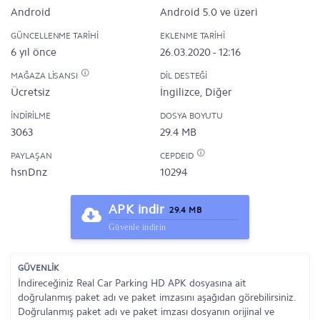
Android
Android 5.0 ve üzeri
GÜNCELLENME TARIHI
EKLENME TARIHI
6 yıl önce
26.03.2020 - 12:16
MAĞAZA LISANSI
DIL DESTEĞI
Ücretsiz
İngilizce, Diğer
İNDIRILME
DOSYA BOYUTU
3063
29.4 MB
PAYLAŞAN
CEPDEID
hsnDnz
10294
APK indir
29.4 MB
Güvenle indirin
GÜVENLİK
İndireceğiniz Real Car Parking HD APK dosyasına ait
doğrulanmış paket adı ve paket imzasını aşağıdan görebilirsiniz.
Doğrulanmış paket adı ve paket imzası dosyanın orijinal ve