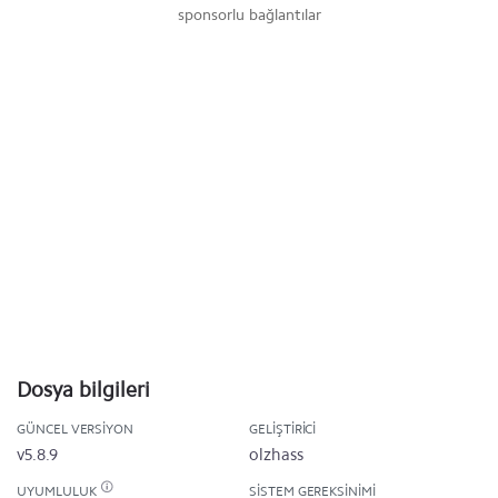
sponsorlu bağlantılar
Dosya bilgileri
GÜNCEL VERSIYON
GELIŞTIRICI
v5.8.9
olzhass
UYUMLULUK
SISTEM GEREKSINIMI