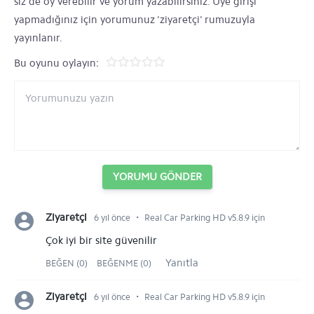
siz de oy verebilir ve yorum yazabilirsiniz. Üye girişi
yapmadığınız için yorumunuz 'ziyaretçi' rumuzuyla
yayınlanır.
Bu oyunu oylayın:
YORUMU GÖNDER
⋅
Ziyaretçi
6 yıl önce
Real Car Parking HD v5.8.9 için
Çok iyi bir site güvenilir
Yanıtla
BEĞEN (0)
BEĞENME (0)
⋅
Ziyaretçi
6 yıl önce
Real Car Parking HD v5.8.9 için