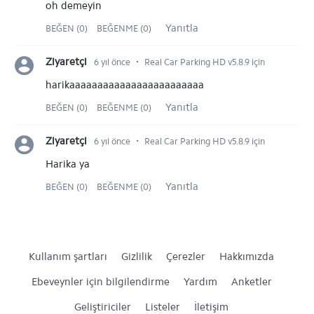
oh demeyin
Yanıtla
BEĞEN (0)
BEĞENME (0)
⋅
Ziyaretçi
6 yıl önce
Real Car Parking HD v5.8.9 için
harikaaaaaaaaaaaaaaaaaaaaaaaa
Yanıtla
BEĞEN (0)
BEĞENME (0)
⋅
Ziyaretçi
6 yıl önce
Real Car Parking HD v5.8.9 için
Harika ya
Yanıtla
BEĞEN (0)
BEĞENME (0)
Kullanım şartları
Gizlilik
Çerezler
Hakkımızda
Ebeveynler için bilgilendirme
Yardım
Anketler
Geliştiriciler
Listeler
İletişim