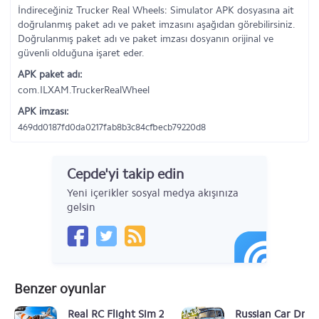
İndireceğiniz Trucker Real Wheels: Simulator APK dosyasına ait
doğrulanmış paket adı ve paket imzasını aşağıdan görebilirsiniz.
Doğrulanmış paket adı ve paket imzası dosyanın orijinal ve
güvenli olduğuna işaret eder.
APK paket adı:
com.ILXAM.TruckerRealWheel
APK imzası:
469dd0187fd0da0217fab8b3c84cfbecb79220d8
Cepde'yi takip edin
Yeni içerikler sosyal medya akışınıza
gelsin
Benzer oyunlar
Real RC Flight Sim 2016
Russian Car Drive