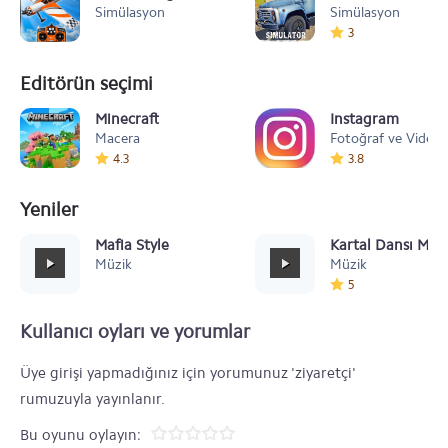
Simülasyon
Simülasyon
3
Editörün seçimi
Minecraft
Instagram
Macera
Fotoğraf ve Video
4.3
3.8
Yeniler
Mafia Style
Kartal Dansı Müz
Müzik
Müzik
5
Kullanıcı oyları ve yorumlar
Üye girişi yapmadığınız için yorumunuz 'ziyaretçi'
rumuzuyla yayınlanır.
Bu oyunu oylayın: