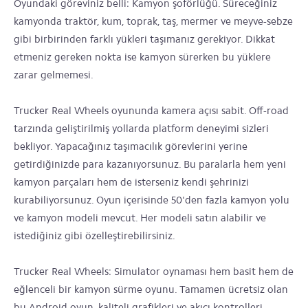
Oyundaki göreviniz belli: Kamyon şoförlüğü. Süreceğiniz
kamyonda traktör, kum, toprak, taş, mermer ve meyve-sebze
gibi birbirinden farklı yükleri taşımanız gerekiyor. Dikkat
etmeniz gereken nokta ise kamyon sürerken bu yüklere
zarar gelmemesi.
Trucker Real Wheels oyununda kamera açısı sabit. Off-road
tarzında geliştirilmiş yollarda platform deneyimi sizleri
bekliyor. Yapacağınız taşımacılık görevlerini yerine
getirdiğinizde para kazanıyorsunuz. Bu paralarla hem yeni
kamyon parçaları hem de isterseniz kendi şehrinizi
kurabiliyorsunuz. Oyun içerisinde 50'den fazla kamyon yolu
ve kamyon modeli mevcut. Her modeli satın alabilir ve
istediğiniz gibi özelleştirebilirsiniz.
Trucker Real Wheels: Simulator oynaması hem basit hem de
eğlenceli bir kamyon sürme oyunu. Tamamen ücretsiz olan
bu Android oyun, kaliteli grafikleri ve akıcı kontrolleri