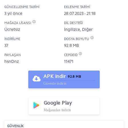
GÜNCELLENME TARIHI
EKLENME TARIHI
3 yıl önce
28.07.2023 - 21:18
MAĞAZA LISANSI
DIL DESTEĞI
Ücretsiz
İngilizce, Diğer
İNDIRILME
DOSYA BOYUTU
37
92.8 MB
PAYLAŞAN
CEPDEID
hsnDnz
11471
APK indir
92.8 MB
Güvenle indirin
Google Play
Mağazadan indirin
GÜVENLİK